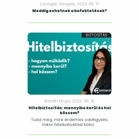
Csongár Gergely,
2022. 05. 17.
Meddig eshetnek a befektetések?
BIZTOSÍTÁS
Baráth Kinga,
2022. 05. 16.
Hitelbiztosítás: mennyibe kerül és hol
kössem?
Tudd meg, mire érdemes odafigyelni,
mikor hitelbiztosítást kötsz.