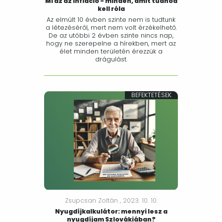
Mi az az infláció - minden, amit tudnod
kell róla
Az elmúlt 10 évben szinte nem is tudtunk
a létezéséről, mert nem volt érzékelhető.
De az utóbbi 2 évben szinte nincs nap,
hogy ne szerepelne a hírekben, mert az
élet minden területén érezzük a
drágulást.
BEFEKTETÉSEK
Zsupcsan Zoltán ,
2023. 10. 10.
Nyugdíjkalkulátor: mennyi lesz a
nyugdíjam Szlovákiában?