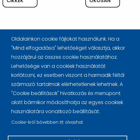
CIKKEK
OKOSAN
Oldalainkon cookie fájlokat használunk. Ha a
"Mind elfogadása" lehetőséget választja, akkor
hozzájárul az összes cookie használatához.
Lehetősége van a cookiek használatát
korlátozni, ez esetben viszont a harmadik féltől
származó tartalmak elérhetetlenek lehetnek. A
Lábléc
Cookie beállítások
Cookie kezelési tájékoztató
"Cookie beállítások" hivatkozás és menüpont
alatt bármikor módosíthatja az egyes cookiek
használatára vonatkozó beállítását.
Cookie-król bővebben itt olvashat