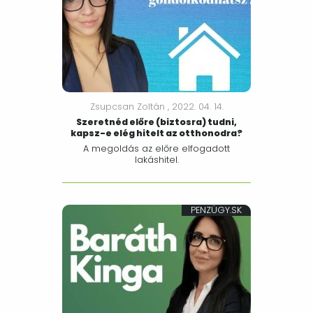
Zsupcsan Zoltán ,
2022. 04. 14.
Szeretnéd előre (biztosra) tudni,
kapsz-e elég hitelt az otthonodra?
A megoldás az előre elfogadott
lakáshitel.
PENZÜGY.SK