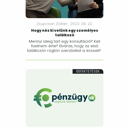
Zsupcsan Zoltán ,
2022. 09. 22.
Hogy néz ki velünk egy személyes
találkozó
Mennyi ideig tart egy konzultáció? Kell
fizetnem érte? Elvárás, hogy az első
találkozón rögtön szerződést is kössek?
BEFEKTETÉSEK