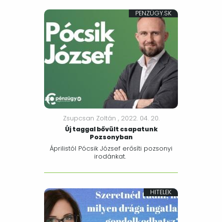
PENZÜGY.SK
Zsupcsan Zoltán ,
2022. 04. 20.
Új taggal bővült csapatunk
Pozsonyban
Áprilistól Pócsik József erősíti pozsonyi
irodánkat.
HITELEK