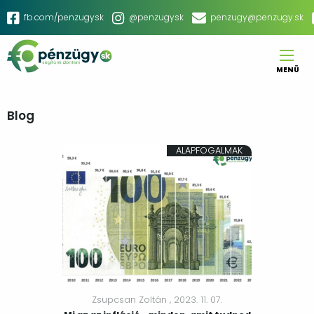
Ugrás
Social
fb.com/penzugysk
@penzugysk
penzugy@penzugy.sk
a
menu
tartalomra
MENÜ
Main
navigation
Blog
ALAPFOGALMAK
Zsupcsan Zoltán ,
2023. 11. 07.