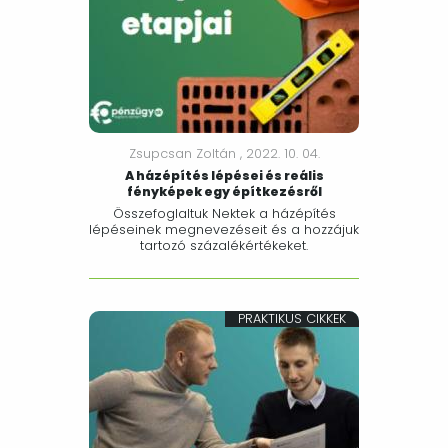
Zsupcsan Zoltán ,
2022. 10. 04.
A házépítés lépései és reális
fényképek egy építkezésről
Összefoglaltuk Nektek a házépítés
lépéseinek megnevezéseit és a hozzájuk
tartozó százalékértékeket.
PRAKTIKUS CIKKEK