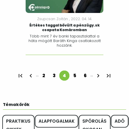
Zsupcsan Zoltán ,
2022. 04. 14.
Értékes taggal bővült a pénzügy.sk
csapata Komáromban
Több mint 7 év banki tapasztalattal a
háta mögött Baráth Kinga csatlakozott
hozzánk.
Oldalszámozás
…
…
2
3
4
5
6
Oldal
Oldal
Jelenlegi oldal
Oldal
Oldal
Témakörök
PRAKTIKUS
ALAPFOGALMAK
SPÓROLÁS
ADÓ