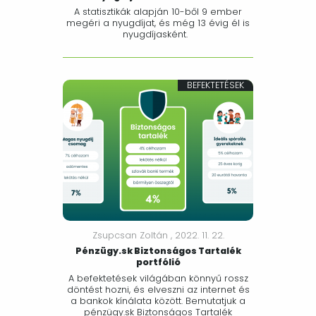
A statisztikák alapján 10-ből 9 ember
megéri a nyugdíjat, és még 13 évig él is
nyugdíjasként.
BEFEKTETÉSEK
Zsupcsan Zoltán ,
2022. 11. 22.
Pénzügy.sk Biztonságos Tartalék
portfólió
A befektetések világában könnyű rossz
döntést hozni, és elveszni az internet és
a bankok kínálata között. Bemutatjuk a
pénzügy.sk Biztonságos Tartalék