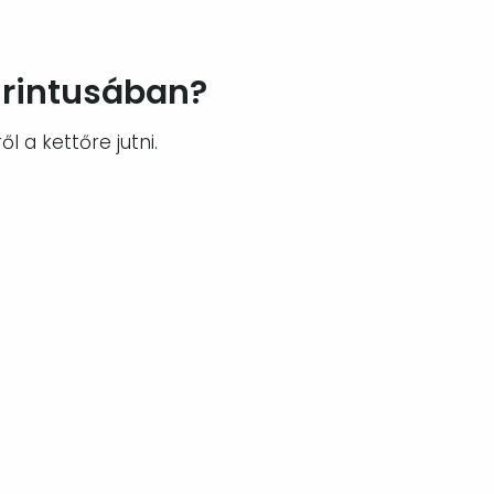
birintusában?
l a kettőre jutni.