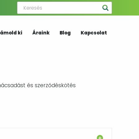
ámold ki
Áraink
Blog
Kapcsolat
anácsadást és szerződéskötés