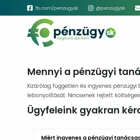
Ugrás
Social
fb.com/penzugysk
@penzugysk
a
menu
Main
tartalomra
navigation
Mennyi a pénzügyi tan
Kizárólag független és ingyenes pénzügyi
lebonyolítását. Nincsenek rejtett költségei
Ügyfeleink gyakran kér
Miért ingyenes a pénzügyi tanácsa