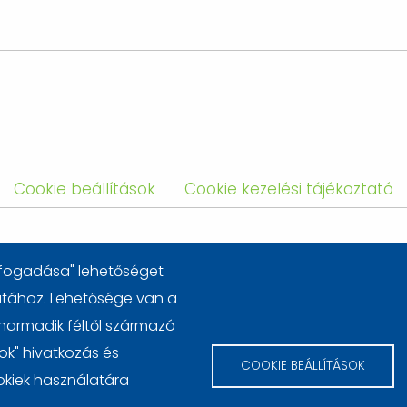
Cookie beállítások
Cookie kezelési tájékoztató
elfogadása" lehetőséget
latához. Lehetősége van a
 harmadik féltől származó
sok" hivatkozás és
© 2026 pénzügy.sk
COOKIE BEÁLLÍTÁSOK
kiek használatára
webdesign by