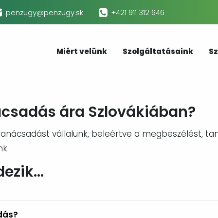
penzugy@penzugy.sk
+421 911 312 646
Miért velünk
Szolgáltatásaink
Sz
ácsadás ára Szlovákiában?
 tanácsadást vállalunk, beleértve a megbeszélést, t
nk.
dezik…
dás?