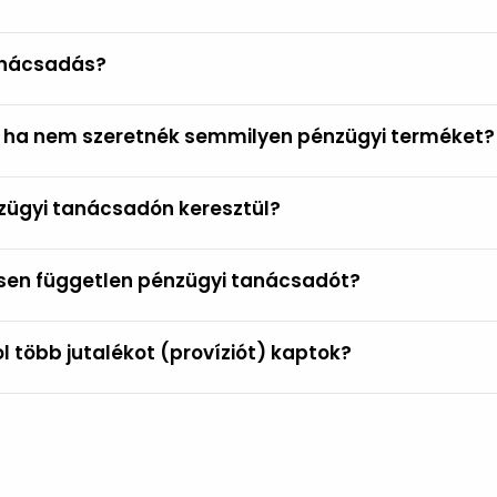
tanácsadás?
, ha nem szeretnék semmilyen pénzügyi terméket?
zügyi tanácsadón keresztül?
sen független pénzügyi tanácsadót?
l több jutalékot (províziót) kaptok?