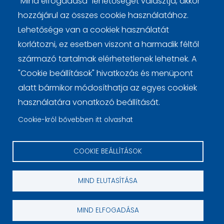
"Mind elfogadása" lehetőséget választja, akkor
hozzájárul az összes cookie használatához.
Lehetősége van a cookiek használatát
korlátozni, ez esetben viszont a harmadik féltől
származó tartalmak elérhetetlenek lehetnek. A
Lábléc
Cookie beállítások
Cookie kezelési tájékoztató
"Cookie beállítások" hivatkozás és menüpont
alatt bármikor módosíthatja az egyes cookiek
használatára vonatkozó beállítását.
Cookie-król bővebben itt olvashat
COOKIE BEÁLLÍTÁSOK
© 2026 pénzügy.sk
MIND ELUTASÍTÁSA
webdesign by
MIND ELFOGADÁSA