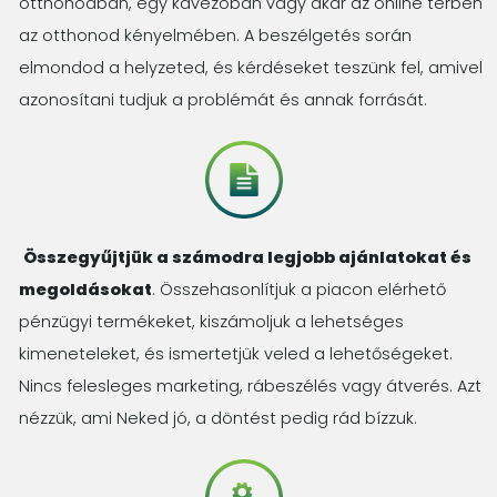
otthonodban, egy kávézóban vagy akár az online térben
az otthonod kényelmében. A beszélgetés során
elmondod a helyzeted, és kérdéseket teszünk fel, amivel
azonosítani tudjuk a problémát és annak forrását.
Összegyűjtjük a számodra legjobb ajánlatokat és
megoldásokat
. Összehasonlítjuk a piacon elérhető
pénzügyi termékeket, kiszámoljuk a lehetséges
kimeneteleket, és ismertetjük veled a lehetőségeket.
Nincs felesleges marketing, rábeszélés vagy átverés. Azt
nézzük, ami Neked jó, a döntést pedig rád bízzuk.