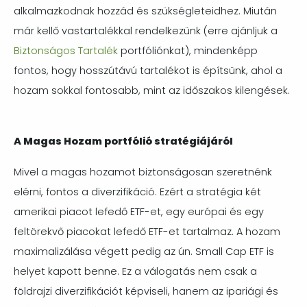
alkalmazkodnak hozzád és szükségleteidhez. Miután
már kellő vastartalékkal rendelkezünk (erre ajánljuk a
Biztonságos Tartalék
portfóliónkat), mindenképp
fontos, hogy hosszútávú tartalékot is építsünk, ahol a
hozam sokkal fontosabb, mint az időszakos kilengések.
A Magas Hozam portfólió stratégiájáról
Mivel a magas hozamot biztonságosan szeretnénk
elérni, fontos a diverzifikáció. Ezért a stratégia két
amerikai piacot lefedő ETF-et, egy európai és egy
feltörekvő piacokat lefedő ETF-et tartalmaz. A hozam
maximalizálása végett pedig az ún. Small Cap ETF is
helyet kapott benne. Ez a válogatás nem csak a
földrajzi diverzifikációt képviseli, hanem az ipariági és