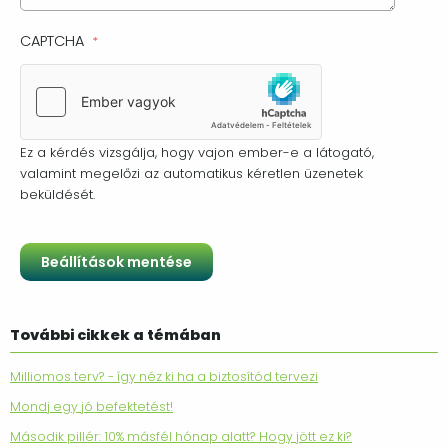
CAPTCHA
Ez a kérdés vizsgálja, hogy vajon ember-e a látogató,
valamint megelőzi az automatikus kéretlen üzenetek
beküldését.
További cikkek a témában
Milliomos terv? - így néz ki ha a biztosítód tervezi
Mondj egy jó befektetést!
Második pillér: 10% másfél hónap alatt? Hogy jött ez ki?