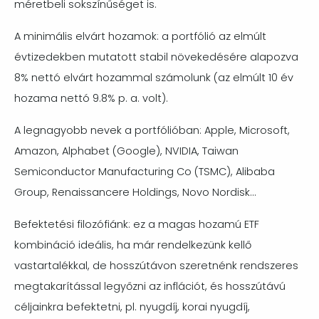
méretbeli sokszínűséget is.
A minimális elvárt hozamok: a portfólió az elmúlt
évtizedekben mutatott stabil növekedésére alapozva
8% nettó elvárt hozammal számolunk (az elmúlt 10 év
hozama nettó 9.8% p. a. volt).
A legnagyobb nevek a portfólióban: Apple, Microsoft,
Amazon, Alphabet (Google), NVIDIA, Taiwan
Semiconductor Manufacturing Co (TSMC), Alibaba
Group, Renaissancere Holdings, Novo Nordisk…
Befektetési filozófiánk: ez a magas hozamú ETF
kombináció ideális, ha már rendelkezünk kellő
vastartalékkal, de hosszútávon szeretnénk rendszeres
megtakarítással legyőzni az inflációt, és hosszútávú
céljainkra befektetni, pl. nyugdíj, korai nyugdíj,