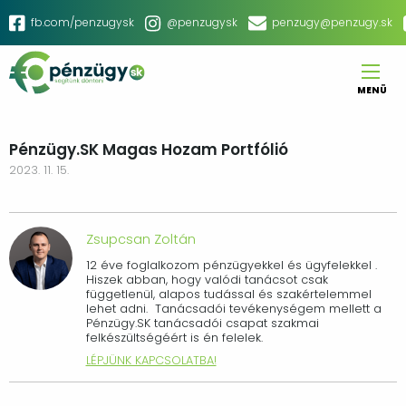
Ugrás
Social
fb.com/penzugysk
@penzugysk
penzugy@penzugy.sk
a
menu
tartalomra
MENÜ
Main
navigation
Pénzügy.SK Magas Hozam Portfólió
2023. 11. 15.
Zsupcsan Zoltán
12 éve foglalkozom pénzügyekkel és ügyfelekkel .
Hiszek abban, hogy valódi tanácsot csak
függetlenül, alapos tudással és szakértelemmel
lehet adni. Tanácsadói tevékenységem mellett a
Pénzügy.SK tanácsadói csapat szakmai
felkészültségéért is én felelek.
LÉPJÜNK KAPCSOLATBA!