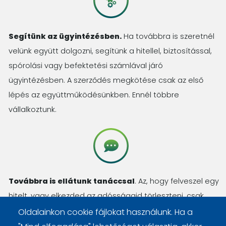
Segítünk az ügyintézésben.
Ha továbbra is szeretnél
velünk együtt dolgozni, segítünk a hitellel, biztosítással,
spórolási vagy befektetési számlával járó
ügyintézésben. A szerződés megkötése csak az első
lépés az együttműködésünkben. Ennél többre
vállalkoztunk.
Továbbra is ellátunk tanáccsal
. Az, hogy felveszel egy
hitelt, vagy elkezded az adósságaid törleszteni, csak
kezdőlépés. Számos kérdésed lesz még, amit
Oldalainkon cookie fájlokat használunk. Ha a
megválaszolunk, haladásod pedig nyomon követjük.