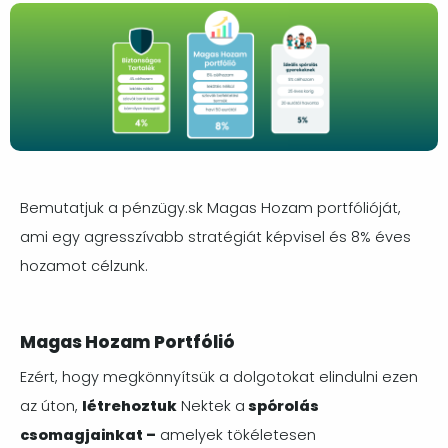
Bemutatjuk a pénzügy.sk Magas Hozam portfólióját,
ami egy agresszívabb stratégiát képvisel és 8% éves
hozamot célzunk.
Magas Hozam Portfólió
Ezért, hogy megkönnyítsük a dolgotokat elindulni ezen
az úton,
létrehoztuk
Nektek a
spórolás
csomagjainkat –
amelyek tökéletesen