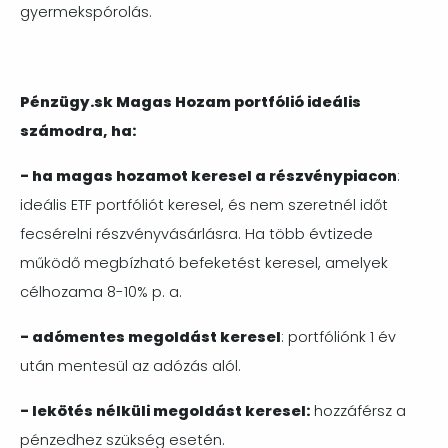
gyermekspórolás.
Pénzügy.sk Magas Hozam portfólió ideális
számodra, ha:
- ha magas hozamot keresel a részvénypiacon
:
ideális ETF portfóliót keresel, és nem szeretnél időt
fecsérelni részvényvásárlásra. Ha több évtizede
működő megbízható befeketést keresel, amelyek
célhozama 8-10% p. a.
- adómentes megoldást keresel
: portfóliónk 1 év
után mentesül az adózás alól.
- lekötés nélküli megoldást keresel:
hozzáférsz a
pénzedhez szükség esetén.