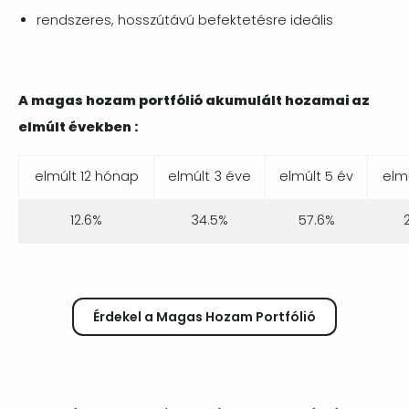
rendszeres, hosszútávú befektetésre ideális
A magas hozam portfólió akumulált hozamai az
elmúlt években :
elmúlt 12 hónap
elmúlt 3 éve
elmúlt 5 év
elmú
12.6%
34.5%
57.6%
2
Érdekel a Magas Hozam Portfólió