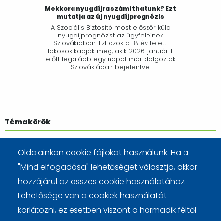
Mekkora nyugdíjra számíthatunk? Ezt
mutatja az új nyugdíjprognózis
A Szociális Biztosító most először küld
nyugdíjprognózist az ügyfeleinek
Szlovákiában. Ezt azok a 18 év feletti
lakosok kapják meg, akik 2026. január 1.
előtt legalább egy napot már dolgoztak
Szlovákiában bejelentve.
Témakörök
PRAKTIKUS
ALAPFOGALMAK
SPÓROLÁS
ADÓ
Oldalainkon cookie fájlokat használunk. Ha a
CIKKEK
OKOSAN
"Mind elfogadása" lehetőséget választja, akkor
hozzájárul az összes cookie használatához.
Lehetősége van a cookiek használatát
korlátozni, ez esetben viszont a harmadik féltől