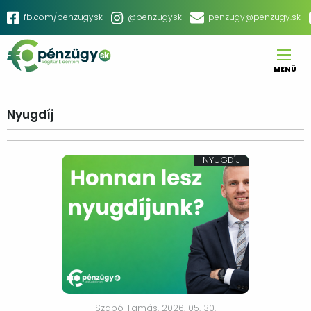
Ugrás
Social
fb.com/penzugysk
@penzugysk
penzugy@penzugy.sk
a
menu
tartalomra
MENÜ
Main
navigation
Nyugdíj
NYUGDÍJ
Szabó Tamás,
2026. 05. 30.