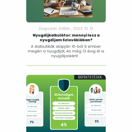
Zsupcsan Zoltán ,
2023. 10. 10.
Nyugdíjkalkulátor: mennyi lesz a
nyugdíjam Szlovákiában?
A statisztikák alapján 10-ből 9 ember
megéri a nyugdíjat, és még 13 évig él is
nyugdíjasként.
BEFEKTETÉSEK