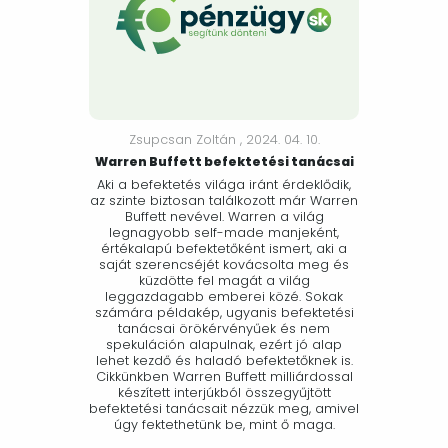
Zsupcsan Zoltán ,
2024. 04. 10.
Warren Buffett befektetési tanácsai
Aki a befektetés világa iránt érdeklődik,
az szinte biztosan találkozott már Warren
Buffett nevével. Warren a világ
legnagyobb self-made manjeként,
értékalapú befektetőként ismert, aki a
saját szerencséjét kovácsolta meg és
küzdötte fel magát a világ
leggazdagabb emberei közé. Sokak
számára példakép, ugyanis befektetési
tanácsai örökérvényűek és nem
spekuláción alapulnak, ezért jó alap
lehet kezdő és haladó befektetőknek is.
Cikkünkben Warren Buffett milliárdossal
készített interjúkból összegyűjtött
befektetési tanácsait nézzük meg, amivel
úgy fektethetünk be, mint ő maga.