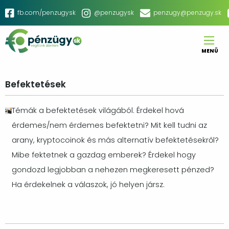
Ugrás
Social
fb.com/penzugysk
@penzugysk
penzugy@penzugy.sk
a
menu
tartalomra
MENÜ
Main
navigation
Befektetések
Témák a befektetések világából. Érdekel hová
érdemes/nem érdemes befektetni? Mit kell tudni az
arany, kryptocoinok és más alternatív befektetésekről?
Mibe fektetnek a gazdag emberek? Érdekel hogy
gondozd legjobban a nehezen megkeresett pénzed?
Ha érdekelnek a válaszok, jó helyen jársz.