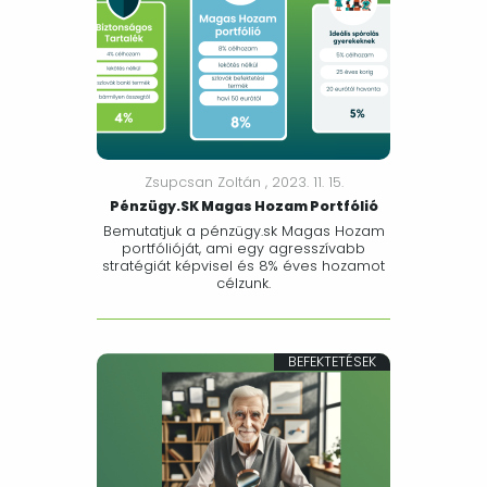
Zsupcsan Zoltán ,
2023. 11. 15.
Pénzügy.SK Magas Hozam Portfólió
Bemutatjuk a pénzügy.sk Magas Hozam
portfólióját, ami egy agresszívabb
stratégiát képvisel és 8% éves hozamot
célzunk.
BEFEKTETÉSEK