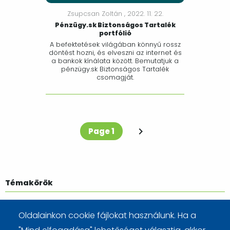
Zsupcsan Zoltán ,
2022. 11. 22.
Pénzügy.sk Biztonságos Tartalék
portfólió
A befektetések világában könnyű rossz
döntést hozni, és elveszni az internet és
a bankok kínálata között. Bemutatjuk a
pénzügy.sk Biztonságos Tartalék
csomagját.
Oldalszámozás
Page 1
You're on
Témakörök
PRAKTIKUS
ALAPFOGALMAK
SPÓROLÁS
ADÓ
Oldalainkon cookie fájlokat használunk. Ha a
CIKKEK
OKOSAN