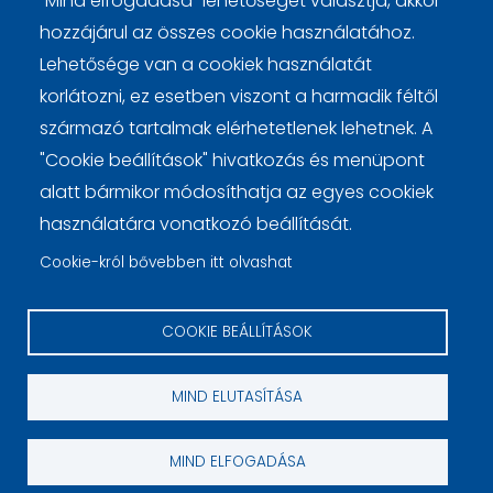
"Mind elfogadása" lehetőséget választja, akkor
hozzájárul az összes cookie használatához.
Lehetősége van a cookiek használatát
korlátozni, ez esetben viszont a harmadik féltől
származó tartalmak elérhetetlenek lehetnek. A
Lábléc
Cookie beállítások
Cookie kezelési tájékoztató
"Cookie beállítások" hivatkozás és menüpont
alatt bármikor módosíthatja az egyes cookiek
használatára vonatkozó beállítását.
Cookie-król bővebben itt olvashat
COOKIE BEÁLLÍTÁSOK
© 2026 pénzügy.sk
MIND ELUTASÍTÁSA
webdesign by
MIND ELFOGADÁSA