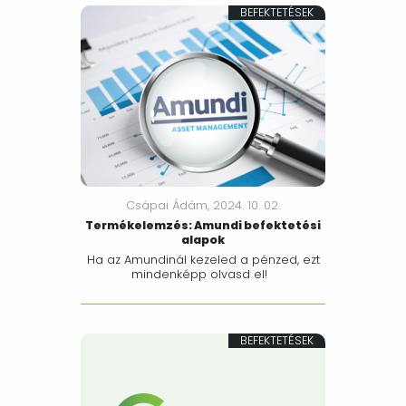
BEFEKTETÉSEK
Csápai Ádám,
2024. 10. 02.
Termékelemzés: Amundi befektetési
alapok
Ha az Amundinál kezeled a pénzed, ezt
mindenképp olvasd el!
BEFEKTETÉSEK