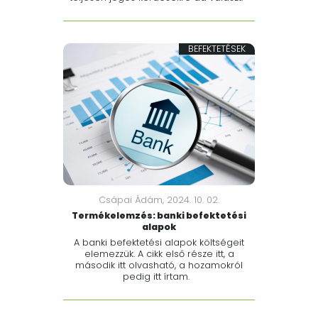
BEFEKTETÉSEK
Csápai Ádám,
2024. 10. 02.
Termékelemzés: banki befektetési
alapok
A banki befektetési alapok költségeit
elemezzük. A cikk első része itt, a
második itt olvasható, a hozamokról
pedig itt írtam.