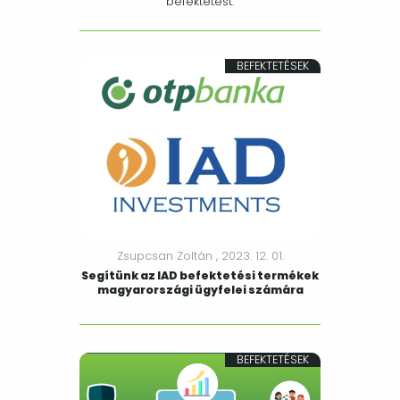
befektetést.
BEFEKTETÉSEK
Zsupcsan Zoltán ,
2023. 12. 01.
Segítünk az IAD befektetési termékek
magyarországi ügyfelei számára
BEFEKTETÉSEK