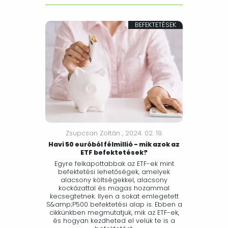
BEFEKTETÉSEK
Zsupcsan Zoltán ,
2024. 02. 19.
Havi 50 euróból félmillió - mik azok az
ETF befektetések?
Egyre felkapottabbak az ETF-ek mint
befektetési lehetőségek, amelyek
alacsony költségekkel, alacsony
kockázattal és magas hozammal
kecsegtetnek. Ilyen a sokat emlegetett
S&amp;P500 befektetési alap is. Ebben a
cikkünkben megmutatjuk, mik az ETF-ek,
és hogyan kezdheted el velük te is a