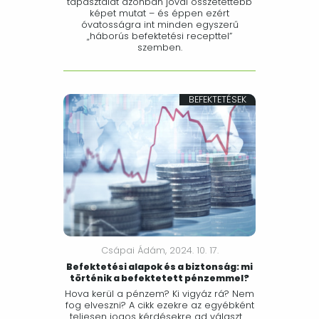
tapasztalat azonban jóval összetettebb
képet mutat – és éppen ezért
óvatosságra int minden egyszerű
„háborús befektetési recepttel”
szemben.
BEFEKTETÉSEK
Csápai Ádám,
2024. 10. 17.
Befektetési alapok és a biztonság: mi
történik a befektetett pénzemmel?
Hova kerül a pénzem? Ki vigyáz rá? Nem
fog elveszni? A cikk ezekre az egyébként
teljesen jogos kérdésekre ad választ.