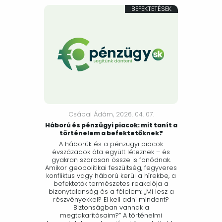
BEFEKTETÉSEK
Csápai Ádám,
2026. 04. 07.
Háború és pénzügyi piacok: mit tanít a
történelem a befektetőknek?
A háborúk és a pénzügyi piacok
évszázadok óta együtt léteznek – és
gyakran szorosan össze is fonódnak.
Amikor geopolitikai feszültség, fegyveres
konfliktus vagy háború kerül a hírekbe, a
befektetők természetes reakciója a
bizonytalanság és a félelem: „Mi lesz a
részvényekkel? El kell adni mindent?
Biztonságban vannak a
megtakarításaim?” A történelmi