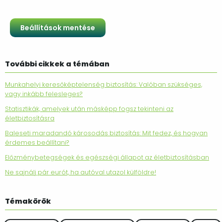
További cikkek a témában
Munkahelyi keresőképtelenség biztosítás: Valóban szükséges,
vagy inkább felesleges?
Statisztikák, amelyek után másképp fogsz tekinteni az
életbiztosításra
Baleseti maradandó károsodás biztosítás: Mit fedez, és hogyan
érdemes beállítani?
Előzménybetegségek és egészségi állapot az életbiztosításban
Ne sajnálj pár eurót, ha autóval utazol külföldre!
Témakörök