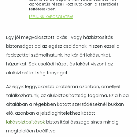
apróbetűs részek közt kutakodni a szerződési
feltételekben.
LÉPJÜNK KAPCSOLATBA!
Egy jól megválasztott lakás- vagy házbiztosítás
biztonságot ad az egész családnak, hiszen ezzel a
fedezettel számolhatunk, ha kár éri lakásunkat,
házunkat. Sok családi házat és lakást viszont az
alulbiztosítottság fenyeget.
Az egyik leggyakoribb probléma azonban, amellyel
találkozhatunk, az alulbiztosítottság fogalma. Ez a hiba
általában a régebben kötött szerződéseknél bukkan
elő, azonban a jelzáloghitelekhez kötött
lakásbiztosítások
biztosítási összege sincs mindig
megfelelően beállítva.