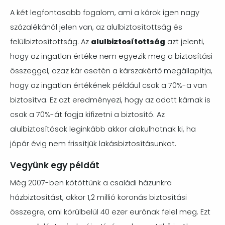
A két legfontosabb fogalom, ami a károk igen nagy
százalékánál jelen van, az alulbiztosítottság és
felülbiztosítottság. Az
alulbiztosítottság
azt jelenti,
hogy az ingatlan értéke nem egyezik meg a biztosítási
összeggel, azaz kár esetén a kárszakértő megállapítja,
hogy az ingatlan értékének például csak a 70%-a van
biztosítva. Ez azt eredményezi, hogy az adott kárnak is
csak a 70%-át fogja kifizetni a biztosító. Az
alulbiztosítások leginkább akkor alakulhatnak ki, ha
jópár évig nem frissítjük lakásbiztosításunkat.
Vegyünk egy példát
Még 2007-ben kötöttünk a családi házunkra
házbiztosítást, akkor 1,2 millió koronás biztosítási
összegre, ami körülbelül 40 ezer eurónak felel meg. Ezt