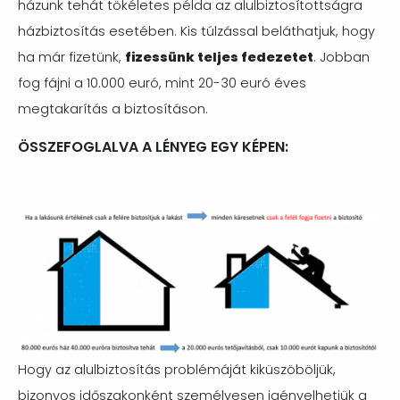
házunk tehát tökéletes példa az alulbiztosítottságra
házbiztosítás esetében. Kis túlzással beláthatjuk, hogy
ha már fizetünk,
fizessünk teljes fedezetet
. Jobban
fog fájni a 10.000 euró, mint 20-30 euró éves
megtakarítás a biztosításon.
ÖSSZEFOGLALVA A LÉNYEG EGY KÉPEN:
Image
Hogy az alulbiztosítás problémáját kiküszöböljük,
bizonyos időszakonként személyesen igényelhetjük a