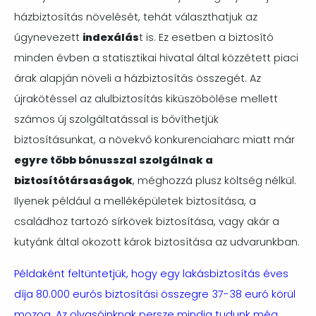
házbiztosítás növelését, tehát választhatjuk az
úgynevezett
indexálás
t is. Ez esetben a biztosító
minden évben a statisztikai hivatal által közzétett piaci
árak alapján növeli a házbiztosítás összegét. Az
újrakötéssel az alulbiztosítás kiküszöbölése mellett
számos új szolgáltatással is bővíthetjük
biztosításunkat, a növekvő konkurenciaharc miatt már
egyre több bónusszal szolgálnak a
biztosítótársaságok
, méghozzá plusz költség nélkül.
Ilyenek például a melléképületek biztosítása, a
családhoz tartozó sírkövek biztosítása, vagy akár a
kutyánk által okozott károk biztosítása az udvarunkban.
Példaként feltüntetjük, hogy egy lakásbiztosítás éves
díja 80.000 eurós biztosítási összegre 37-38 euró körül
mozog. Az olvasóinknak persze mindig tudunk még