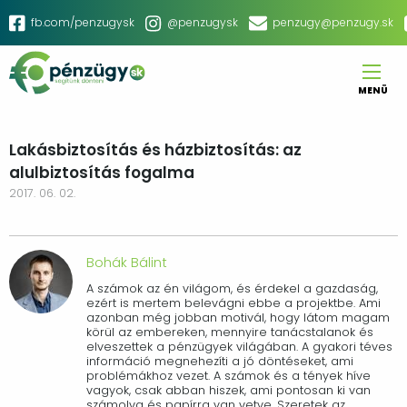
Ugrás
Social
fb.com/penzugysk
@penzugysk
penzugy@penzugy.sk
a
menu
tartalomra
MENÜ
Main
navigation
Lakásbiztosítás és házbiztosítás: az
alulbiztosítás fogalma
2017. 06. 02.
Bohák Bálint
A számok az én világom, és érdekel a gazdaság,
ezért is mertem belevágni ebbe a projektbe. Ami
azonban még jobban motivál, hogy látom magam
körül az embereken, mennyire tanácstalanok és
elveszettek a pénzügyek világában. A gyakori téves
információ megnehezíti a jó döntéseket, ami
problémákhoz vezet. A számok és a tények híve
vagyok, csak abban hiszek, ami pontosan ki van
számolva és papírra van vetve. Szeretek az