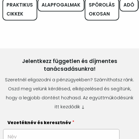
PRAKTIKUS
ALAPFOGALMAK
SPÓROLÁS
ADÓ
CIKKEK
OKOSAN
Jelentkezz független és díjmentes
tanácsadásunkra!
Szeretnél eligazodni a pénzügyekben? Számíthatsz ránk.
Oszd meg velünk kérdésed, elképzelésed és segítünk,
hogy a legjobb döntést hozhasd. Az együttműködésünk
itt kezdődik ↓
Vezetéknév és keresztnév