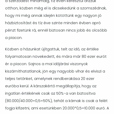
a szerződést mindmáig, tíz éven keresztül őrizzük
otthon, közben még el is dicsekedünk a szomszédnak,
hogy mi még annak idején kötöttünk egy nagyon jó
házbiztosítást és tíz éve szinte minden évben apró
pénzt fizetünk rá, ennél biztosan nincs jobb és olcsóbb
a piacon.
Közben a házunkat újítgattuk, telt az idő, az értéke
folyamatosan növekedett, és mára már 80 ezer eurót
ér a piacon. Sajnos a mai időjárási viszonyok
kiszámíthatatlanok, jön egy nagyobb vihar és elviszi a
teljes tetőnket, amelynek rendberakása 20 ezer
euróba kerül. A kárszakértő megállapítja, hogy az
ingatlan értékének csak az 50%-a van biztosítva
(80.000/40.000=0,5=50%), tehát a kárnak is csak a felét
fogja kifizetni, ami esetünkben 20.000*0,5=10.000 euró. A