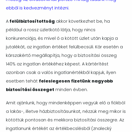
ebből is kedvezményt intézni.
A
felülbiztosítottság
akkor következhet be, ha
például a rossz üzletkötő látja, hogy nincs
konkurenciája, és mivel ő a kötött üzlet után kapja a
jutalékát, az ingatlan értéket felülbecsüli. Kár esetén a
kárszakértő megállapítja, hogy a biztosítási összeg
140% az ingatlan értékéhez képest. A kártérítést
azonban csak a valós ingatlanértékből kapjuk, ilyen
esetben tehát
feleslegesen fizetünk nagyobb
biztosítási összeget
minden évben.
Amit ajánlunk, hogy mindenképpen vegyük elő a fiókból
a lakás-, illetve házbiztosításunkat, nézzük meg mikor is
kötöttük pontosan és mekkora biztosítási összegre. Az
ingatlanunk értékét az értékbecslésből (znalecký