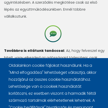
ügyintézésben. A szerződés megkötése csak az első
lépés az együttműködésünkben. Ennél többre
vállalkoztunk.
Továbbra is ellátunk tanáccsal
. Az, hogy felveszel egy
hitelt, vagy elkezded az adósságaid törleszteni, csak
kezdőlépés. Számos kérdésed lesz még, amit
Oldalainkon cookie fájlokat használunk. Ha a
megválaszolunk, haladásod pedig nyomon követjük.
"Mind elfogadása" lehetőséget választja, akkor
hozzájárul az összes cookie használatához.
Lehetősége van a cookiek használatát
korlátozni, ez esetben viszont a harmadik féltől
származó tartalmak elérhetetlenek lehetnek. A
Lábléc
Cookie beállítások
Cookie kezelési tájékoztató
"Cookie beállítások" hivatkozás és menüpont