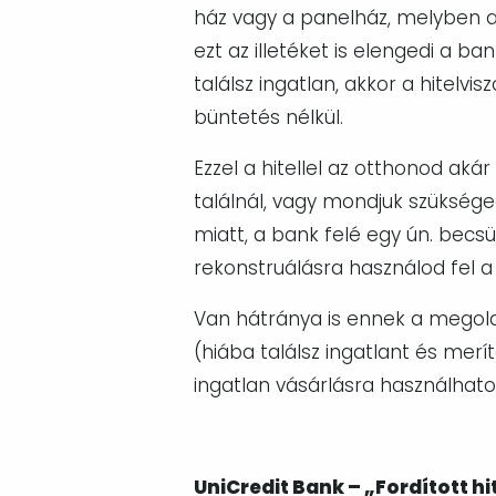
ház vagy a panelház, melyben a l
ezt az illetéket is elengedi a ba
találsz ingatlan, akkor a hitelv
büntetés nélkül.
Ezzel a hitellel az otthonod aká
találnál, vagy mondjuk szükség
miatt, a bank felé egy ún. becsül
rekonstruálásra használod fel 
Van hátránya is ennek a megol
(hiába találsz ingatlant és merít
ingatlan vásárlásra használhatod
UniCredit Bank – „Fordított hi