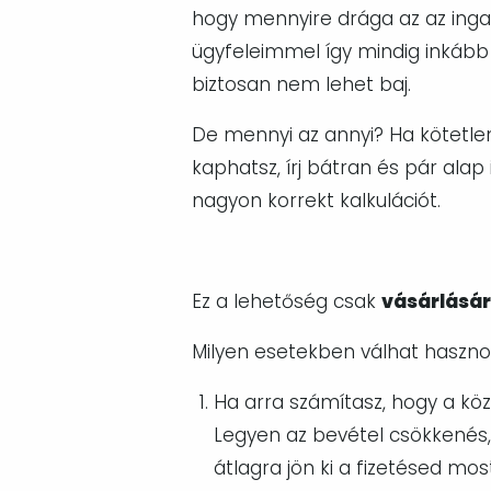
hogy mennyire drága az az inga
ügyfeleimmel így mindig inkább
biztosan nem lehet baj.
De mennyi az annyi? Ha kötetlenü
kaphatsz, írj bátran és pár al
nagyon korrekt kalkulációt.
Ez a lehetőség csak
vásárlásá
Milyen esetekben válhat hasznom
Ha arra számítasz, hogy a kö
Legyen az bevétel csökkenés,
átlagra jön ki a fizetésed mos