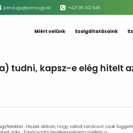
penzugy@penzugy.sk
+421 911 312 646
Miért velünk
Szolgáltatásaink
Sz
a) tudni, kapsz-e elég hitelt a
gyfelekkel . Hiszek abban, hogy valódi tanácsot csak függetl
lehet adni. Tanácsadói tevékenységem mellett a