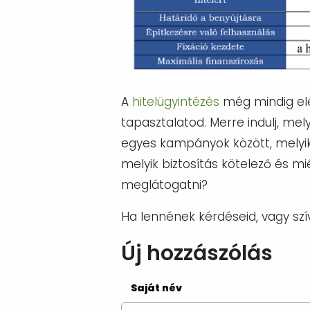
A
hitelügyintézés
még mindig elé
tapasztalatod. Merre indulj, mel
egyes kampányok között, melyik 
melyik biztosítás kötelező és mié
meglátogatni?
Ha lennének kérdéseid, vagy szí
Új hozzászólás
Saját név