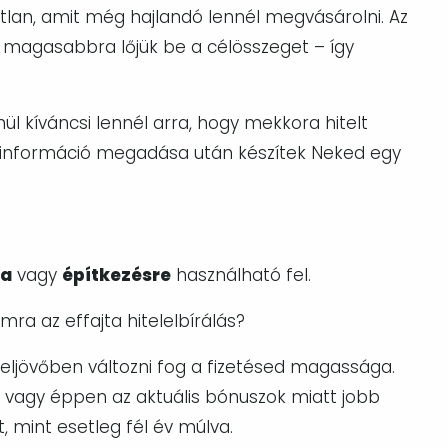
tlan, amit még hajlandó lennél megvásárolni.
Az
 magasabbra lőjük be a célösszeget – így
l kíváncsi lennél arra, hogy mekkora hitelt
ap információ megadása után készítek Neked egy
ra
vagy
építkezésre
használható fel.
ra az effajta hitelelbírálás?
zeljövőben változni fog a fizetésed magassága.
 vagy éppen az aktuális bónuszok miatt jobb
t, mint esetleg fél év múlva.