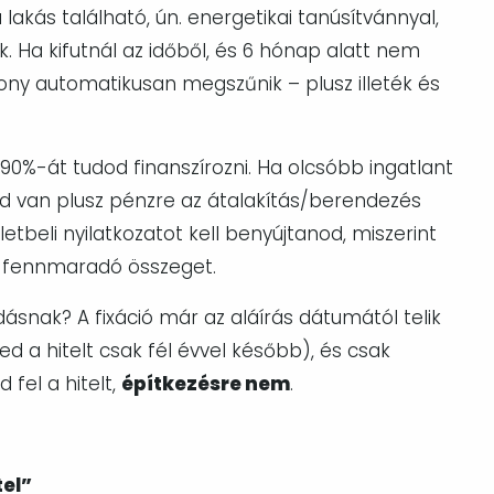
akás található, ún. energetikai tanúsítvánnyal,
nk. Ha kifutnál az időből, és 6 hónap alatt nem
iszony automatikusan megszűnik – plusz illeték és
r 90%-át tudod finanszírozni. Ha olcsóbb ingatlant
ed van plusz pénzre az átalakítás/berendezés
etbeli nyilatkozatot kell benyújtanod, miszerint
a fennmaradó összeget.
dásnak?
A fixáció már az aláírás dátumától telik
ed a hitelt csak fél évvel később), és csak
 fel a hitelt,
építkezésre nem
.
tel”