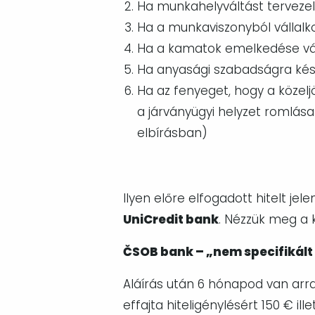
Ha munkahelyváltást tervezel
Ha a munkaviszonyból vállalko
Ha a kamatok emelkedése vá
Ha anyasági szabadságra kész
Ha az fenyeget, hogy a közel
a járványügyi helyzet romlása
elbírásban)
Ilyen előre elfogadott hitelt jel
UniCredit bank
. Nézzük meg a 
ČSOB bank – „nem specifikált 
Aláírás után 6 hónapod van arra,
effajta hiteligénylésért 150 €
ill