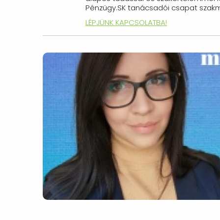
Pénzügy.SK tanácsadói csapat szakmai
LÉPJÜNK KAPCSOLATBA!