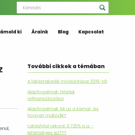
ámold ki
Áraink
Blog
Kapcsolat
További cikkek a témában
z
A lakástakarék módosításai 2019-től
Alapfogalmak: Hitelek
refinanszírozása
Alapfogalmak: Mi az a kamat, és
hogyan működik?
Lakáshitel rekord: 0.725% p.a. -
enül,
lehetséges ez???