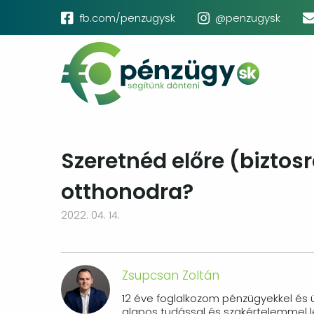
Ugrás
Social
fb.com/penzugysk
@penzugysk
a
menu
Main
tartalomra
navigation
Szeretnéd előre (biztosr
otthonodra?
2022. 04. 14.
Zsupcsan Zoltán
12 éve foglalkozom pénzügyekkel és ü
alapos tudással és szakértelemmel 