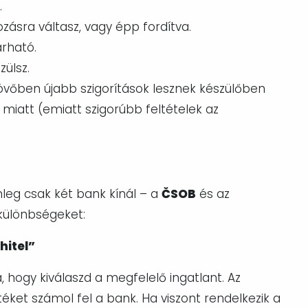
.
zásra váltasz, vagy épp fordítva.
rható.
ülsz.
jövőben újabb szigorítások lesznek készülőben
 miatt (emiatt szigorúbb feltételek az
enleg csak két bank kínál – a
ČSOB
és az
különbségeket:
hitel”
 hogy kiválaszd a megfelelő ingatlant. Az
etéket számol fel a bank. Ha viszont rendelkezik a