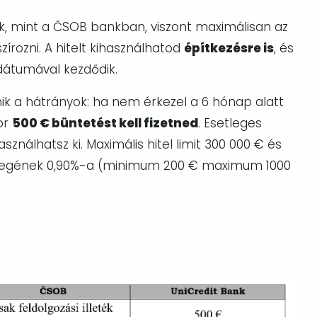
ek, mint a ČSOB bankban, viszont maximálisan az
zírozni. A hitelt kihasználhatod
építkezésre is
, és
 dátumával kezdődik.
mik a hátrányok:
ha nem érkezel a 6 hónap alatt
or
500 € büntetést kell fizetned
. Esetleges
ználhatsz ki. Maximális hitel limit 300 000 € és
 összegének 0,90%-a (minimum 200 € maximum 1000