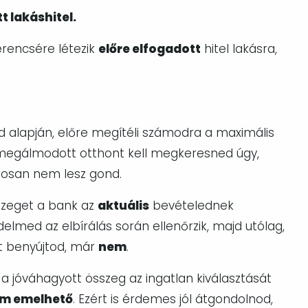
t lakáshitel.
rencsére létezik
előre elfogadott
hitel lakásra,
ed alapján, előre megítéli számodra a maximális
 megálmodott otthont kell megkeresned úgy,
tosan nem lesz gond.
zeget a bank az
aktuális
bevételednek
elmed az elbírálás során ellenőrzik, majd utólag,
st benyújtod, már
nem
.
a jóváhagyott összeg az ingatlan kiválasztását
m emelhető
. Ezért is érdemes jól átgondolnod,