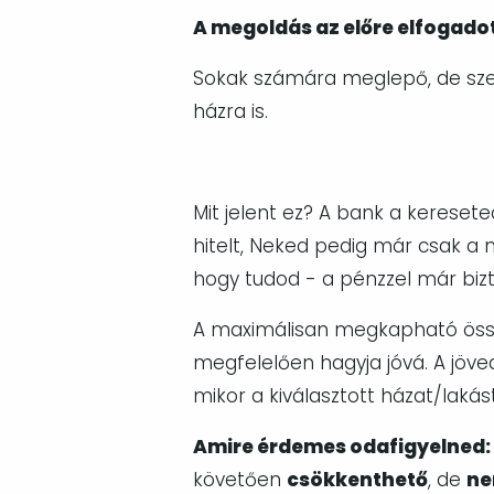
A megoldás az előre elfogadot
Sokak számára meglepő, de sze
házra is.
Mit jelent ez? A bank a kereset
hitelt, Neked pedig már csak a
hogy tudod - a pénzzel már biz
A maximálisan megkapható öss
megfelelően hagyja jóvá. A jöved
mikor a kiválasztott házat/laká
Amire érdemes odafigyelned:
követően
csökkenthető
, de
ne