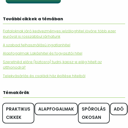
További cikkek a témában
Fiataloknak járó kedvezményes jelzáloghitel jövőre: több ezer
euróval is rosszabbul járhatunk
A szabad felhasználású ingatlanhitel
Alapfogalmak: Lakáshitel és fogyasztói hitel
Szeretnéd előre (biztosra) tudni, kapsz-e elég hitelt az
otthonodra?
Telekvásárlás és családi ház építése hitelből
Témakörök
PRAKTIKUS
ALAPFOGALMAK
SPÓROLÁS
ADÓ
CIKKEK
OKOSAN