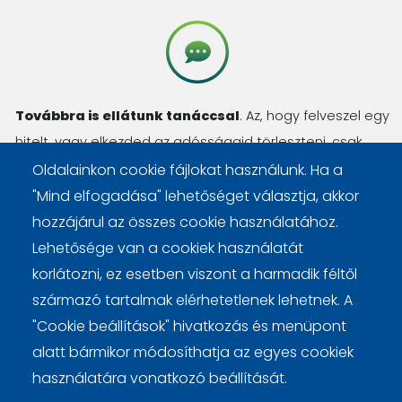
Továbbra is ellátunk tanáccsal
. Az, hogy felveszel egy
hitelt, vagy elkezded az adósságaid törleszteni, csak
kezdőlépés. Számos kérdésed lesz még, amit
Oldalainkon cookie fájlokat használunk. Ha a
megválaszolunk, haladásod pedig nyomon követjük.
"Mind elfogadása" lehetőséget választja, akkor
hozzájárul az összes cookie használatához.
Lehetősége van a cookiek használatát
korlátozni, ez esetben viszont a harmadik féltől
származó tartalmak elérhetetlenek lehetnek. A
Lábléc
Cookie beállítások
Cookie kezelési tájékoztató
"Cookie beállítások" hivatkozás és menüpont
alatt bármikor módosíthatja az egyes cookiek
használatára vonatkozó beállítását.