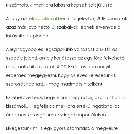
Kiszámoltuk, mekkora lakásra kapsz hitelt júliustól.
Ahogy azt
előző cikkeinkben
már jeleztük, 2018 júliusától,
azaz már jövő héttől új szabályok lépnek érvénybe a
lakáshitelek piacán.
A legnagyobb és legszigorúbb változást a DTI 8-as
szabály jelenti, amely korlátozza az egy főre felvehető
maximális hitelkeretet. A DTI 8-ról röviden annyit
érdemes megjegyezni, hogy az éves keresetünk 8-
szorosát kaphatjuk meg maximális hitelként.
Ez lehetővé teszi, hogy előre megtudjuk, akár otthon is
kiszámoljuk, legfeljebb mekkora értékű ingatlanokat
érdemes keresgélnünk az ingatlanportálokon.
Elvégeztünk mi is egy gyors számítást, a megyékre