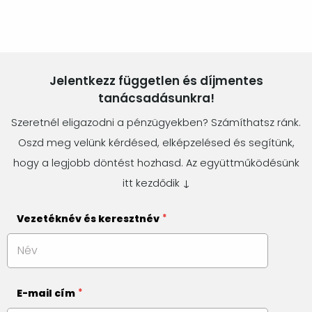
Jelentkezz független és díjmentes
tanácsadásunkra!
Szeretnél eligazodni a pénzügyekben? Számíthatsz ránk.
Oszd meg velünk kérdésed, elképzelésed és segítünk,
hogy a legjobb döntést hozhasd. Az együttműködésünk
itt kezdődik ↓
Vezetéknév és keresztnév
E-mail cím