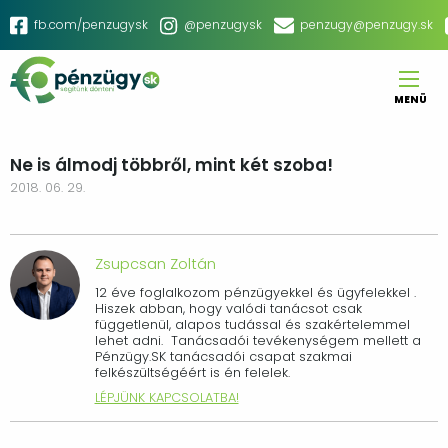
Ugrás
Social
fb.com/penzugysk
@penzugysk
penzugy@penzugy.sk
a
menu
tartalomra
MENÜ
Main
navigation
Ne is álmodj többről, mint két szoba!
2018. 06. 29.
Zsupcsan Zoltán
12 éve foglalkozom pénzügyekkel és ügyfelekkel .
Hiszek abban, hogy valódi tanácsot csak
függetlenül, alapos tudással és szakértelemmel
lehet adni. Tanácsadói tevékenységem mellett a
Pénzügy.SK tanácsadói csapat szakmai
felkészültségéért is én felelek.
LÉPJÜNK KAPCSOLATBA!