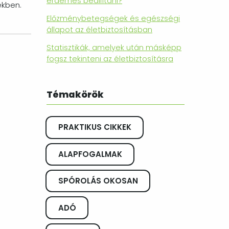
érdemes beállítani?
ekben.
Előzménybetegségek és egészségi
állapot az életbiztosításban
Statisztikák, amelyek után másképp
fogsz tekinteni az életbiztosításra
Témakörök
PRAKTIKUS CIKKEK
ALAPFOGALMAK
SPÓROLÁS OKOSAN
ADÓ