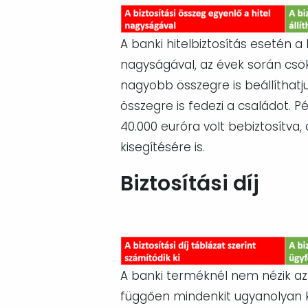
Image
A banki hitelbiztosítás esetén a
nagyságával, az évek során csök
nagyobb összegre is beállíthatju
összegre is fedezi a családot. P
40.000 euróra volt bebiztosítva, 
kisegítésére is.
Biztosítási díj
Image
A banki terméknél nem nézik az 
függően mindenkit ugyanolyan k