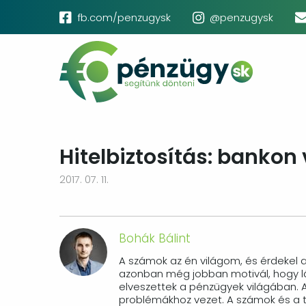
Ugrás
Social
fb.com/penzugysk
@penzugysk
a
menu
Main
tartalomra
navigation
Hitelbiztosítás: bankon 
2017. 07. 11.
Bohák Bálint
A számok az én világom, és érdekel 
azonban még jobban motivál, hogy 
elveszettek a pénzügyek világában. 
problémákhoz vezet. A számok és a t