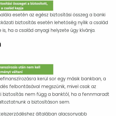
alála esetén az egész biztosítási összeg a banki
ckázati biztosítás esetén lehetőség nyílik a család
 is, ha a család anyagi helyzete úgy kívánja.
n
 refinanszírozásra kerül sor egy másik bankban, a
ződés felbontásával megszűnik, mivel csak az
ati biztosítás nem függ a banktól, ha a fennmaradt
áltoztatnunk a biztosításon sem.
hitelszerződéshez általában alacsonyabb