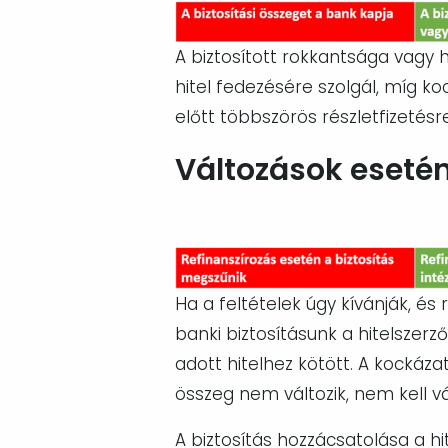
Image
A biztosított rokkantsága vagy h
hitel fedezésére szolgál, míg ko
előtt többszörös részletfizetésre
Változások eseté
Image
Ha a feltételek úgy kívánják, és
banki biztosításunk a hitelszer
adott hitelhez kötött. A kockáz
összeg nem változik, nem kell v
A biztosítás hozzácsatolása a 