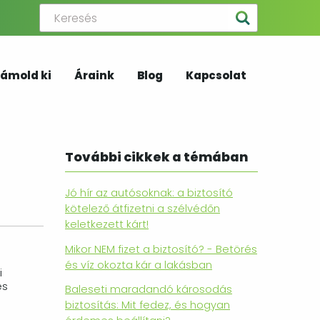
ámold ki
Áraink
Blog
Kapcsolat
További cikkek a témában
Jó hír az autósoknak: a biztosító
kötelező átfizetni a szélvédőn
keletkezett kárt!
Mikor NEM fizet a biztosító? - Betörés
és víz okozta kár a lakásban
i
és
Baleseti maradandó károsodás
biztosítás: Mit fedez, és hogyan