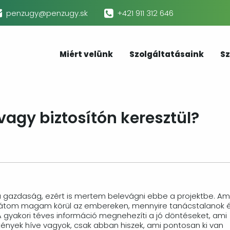
penzugy@penzugy.sk
+421 911 312 646
Miért velünk
Szolgáltatásaink
Sz
vagy biztosítón keresztül?
a gazdaság, ezért is mertem belevágni ebbe a projektbe. Am
látom magam körül az embereken, mennyire tanácstalanok 
A gyakori téves információ megnehezíti a jó döntéseket, ami
ények híve vagyok, csak abban hiszek, ami pontosan ki van