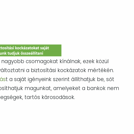
 nagyobb csomagokat kínálnak, ezek közül
áltoztatni a biztosítási kockázatok mértékén.
tás
t a saját igényeink szerint állíthatjuk be, sőt
ztosíthatjuk magunkat, amelyeket a bankok nem
betegségek, tartós károsodások.