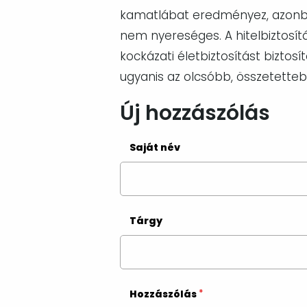
kamatlábat eredményez, azon
nem nyereséges. A hitelbiztosítá
kockázati életbiztosítást bizto
ugyanis az olcsóbb, összetette
Új hozzászólás
Saját név
Tárgy
Hozzászólás