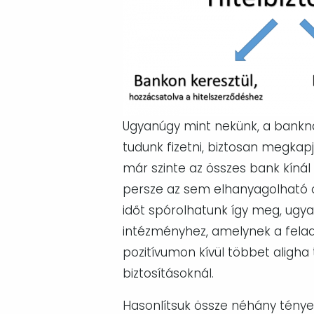
Ugyanúgy mint nekünk, a bankna
tudunk fizetni, biztosan megkap
már szinte az összes bank kínál 
persze az sem elhanyagolható ok
időt spórolhatunk így meg, ugya
intézményhez, amelynek a felad
pozitívumon kívül többet aligha 
biztosításoknál.
Hasonlítsuk össze néhány tényez