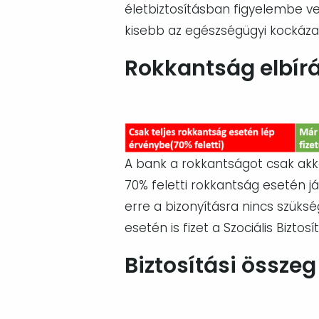
életbiztosításban figyelembe ves
kisebb az egészségügyi kockázat, 
Rokkantság elbír
Image
A bank a rokkantságot csak akkor
70% feletti rokkantság esetén já
erre a bizonyításra nincs szüksé
esetén is fizet a Szociális Biztos
Biztosítási összeg