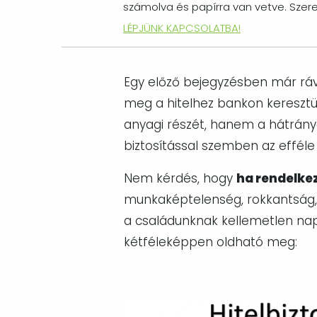
számolva és papírra van vetve. Szere
LÉPJÜNK KAPCSOLATBA!
Egy előző bejegyzésben már rávi
meg a hitelhez bankon keresztül
anyagi részét, hanem a hátrányai
biztosítással szemben az efféle 
Nem kérdés, hogy
ha rendelkez
munkaképtelenség, rokkantság, 
a családunknak kellemetlen napo
kétféleképpen oldható meg:
Image