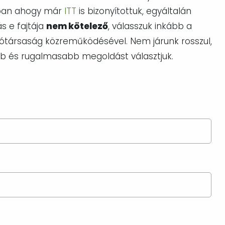
ban ahogy már
ITT
is bizonyítottuk, egyáltalán
s e fajtája
nem kötelező
, válasszuk inkább a
sítótársaság közreműködésével. Nem járunk rosszul,
bb és rugalmasabb megoldást választjuk.