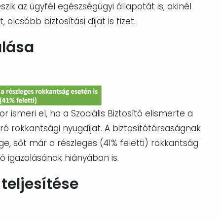
zik az ügyfél egészségügyi állapotát is, akinél
olcsóbb biztosítási díjat is fizet.
álása
 ismeri el, ha a Szociális Biztosító elismerte a
ró rokkantsági nyugdíjat. A biztosítótársaságnak
ge, sőt már a részleges (41% feletti) rokkantság
ító igazolásának hiányában is.
 teljesítése