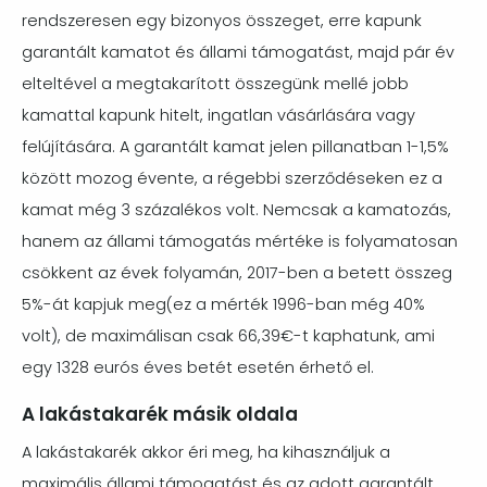
rendszeresen egy bizonyos összeget, erre kapunk
garantált kamatot és állami támogatást, majd pár év
elteltével a megtakarított összegünk mellé jobb
kamattal kapunk hitelt, ingatlan vásárlására vagy
felújítására. A garantált kamat jelen pillanatban 1-1,5%
között mozog évente, a régebbi szerződéseken ez a
kamat még 3 százalékos volt. Nemcsak a kamatozás,
hanem az állami támogatás mértéke is folyamatosan
csökkent az évek folyamán, 2017-ben a betett összeg
5%-át kapjuk meg(ez a mérték 1996-ban még 40%
volt), de maximálisan csak 66,39€-t kaphatunk, ami
egy 1328 eurós éves betét esetén érhető el.
A lakástakarék másik oldala
A lakástakarék akkor éri meg, ha kihasználjuk a
maximális állami támogatást és az adott garantált