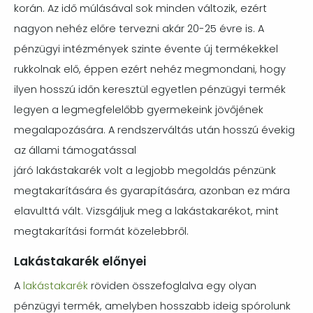
korán. Az idő múlásával sok minden változik, ezért
nagyon nehéz előre tervezni akár 20-25 évre is. A
pénzügyi intézmények szinte évente új termékekkel
rukkolnak elő, éppen ezért nehéz megmondani, hogy
ilyen hosszú időn keresztül egyetlen pénzügyi termék
legyen a legmegfelelőbb gyermekeink jövőjének
megalapozására. A rendszerváltás után hosszú évekig
az állami támogatással
járó lakástakarék volt a legjobb megoldás pénzünk
megtakarítására és gyarapítására, azonban ez mára
elavulttá vált. Vizsgáljuk meg a lakástakarékot, mint
megtakarítási formát közelebbről.
Lakástakarék előnyei
A
lakástakarék
röviden összefoglalva egy olyan
pénzügyi termék, amelyben hosszabb ideig spórolunk