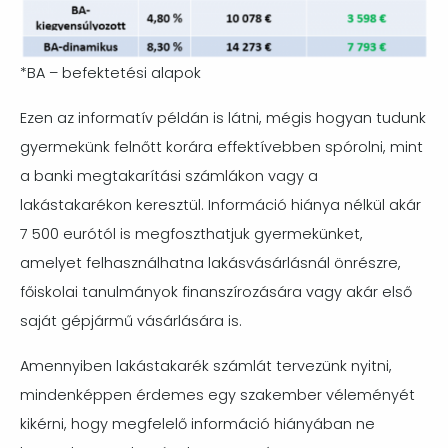
*BA – befektetési alapok
Ezen az informatív példán is látni, mégis hogyan tudunk
gyermekünk felnőtt korára effektívebben spórolni, mint
a banki megtakarítási számlákon vagy a
lakástakarékon keresztül. Információ hiánya nélkül akár
7 500 eurótól is megfoszthatjuk gyermekünket,
amelyet felhasználhatna lakásvásárlásnál önrészre,
főiskolai tanulmányok finanszírozására vagy akár első
saját gépjármű vásárlására is.
Amennyiben lakástakarék számlát tervezünk nyitni,
mindenképpen érdemes egy szakember véleményét
kikérni, hogy megfelelő információ hiányában ne