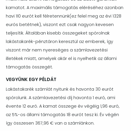
kamatot. A maximális támogatás eléréséhez azonban
havi 110 eurót kell félretennünk(ez felel meg az évi 1328
eurós betétnek), viszont ezt csak nagyon kevesen
teljesítik. Általában kisebb összegeket spórolnak
lakástakarék-pénztáron keresztül az emberek, így
viszont már nem nyereséges a számlavezetési
illetékek miatt, amelyek akár el is nyelhetik az állami
támogatás összegét.
VEGYÜNK EGY PÉLDÁT
Lakástakarék számlát nyitunk és havonta 30 eurót
spórolunk. A számlavezetési díj havonta 1 euró, ami
évente 12 euró. A kamat összege év végéig 1,96 euró,
az 5%-os állami támogatás 18 eurót tesz ki. Év végén
így összesen 367,96 € van a számlánkon.