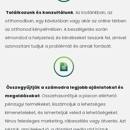
Találkozunk és konzultálunk
. Az irodánkban, az
otthonodban, egy kávézóban vagy akár az online térben
az otthonod kényelmében. A beszélgetés során
elmondod a helyzeted, és kérdéseket teszünk fel, amivel
azonosítani tudjuk a problémát és annak forrását.
Összegyűjtjük a számodra legjobb ajánlatokat és
megoldásokat
. Összehasonlítjuk a piacon elérhető
pénzügyi termékeket, kiszámoljuk a lehetséges
kimeneteleket, és ismertetjük veled a lehetőségeket.
Nincs felesleges marketing, rábeszélés vagy átverés. Azt
nézzük, ami Neked jó, a döntést pedig rád bízzuk.