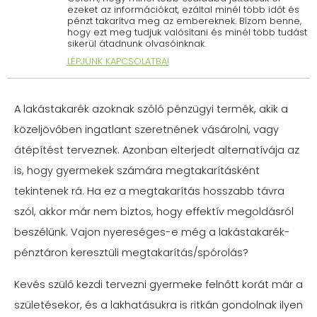
ezeket az információkat, ezáltal minél több időt és
pénzt takarítva meg az embereknek. Bízom benne,
hogy ezt meg tudjuk valósítani és minél több tudást
sikerül átadnunk olvasóinknak.
LÉPJÜNK KAPCSOLATBA!
A lakástakarék azoknak szóló pénzügyi termék, akik a
közeljövőben ingatlant szeretnének vásárolni, vagy
átépítést terveznek. Azonban elterjedt alternatívája az
is, hogy gyermekek számára megtakarításként
tekintenek rá. Ha ez a megtakarítás hosszabb távra
szól, akkor már nem biztos, hogy effektív megoldásról
beszélünk. Vajon nyereséges-e még a lakástakarék-
pénztáron keresztüli megtakarítás/spórolás?
Kevés szülő kezdi tervezni gyermeke felnőtt korát már a
születésekor, és a lakhatásukra is ritkán gondolnak ilyen