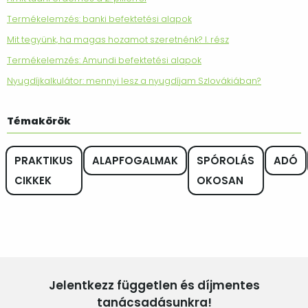
Termékelemzés: banki befektetési alapok
Mit tegyünk, ha magas hozamot szeretnénk? I. rész
Termékelemzés: Amundi befektetési alapok
Nyugdíjkalkulátor: mennyi lesz a nyugdíjam Szlovákiában?
Témakörök
PRAKTIKUS
ALAPFOGALMAK
SPÓROLÁS
ADÓ
CIKKEK
OKOSAN
Jelentkezz független és díjmentes
tanácsadásunkra!