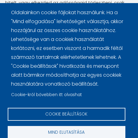
hitelt, vagy elkezded az adósságaid törleszteni, csak
kezdőlépés. Számos kérdésed lesz még, amit
Oldalainkon cookie fájlokat használunk. Ha a
megválaszolunk, haladásod pedig nyomon követjük.
"Mind elfogadása" lehetőséget választja, akkor
hozzájárul az összes cookie használatához.
Lehetősége van a cookiek használatát
korlátozni, ez esetben viszont a harmadik féltől
származó tartalmak elérhetetlenek lehetnek. A
Lábléc
Cookie beállítások
Cookie kezelési tájékoztató
"Cookie beállítások" hivatkozás és menüpont
alatt bármikor módosíthatja az egyes cookiek
használatára vonatkozó beállítását.
Cookie-król bővebben itt olvashat
COOKIE BEÁLLÍTÁSOK
© 2026 pénzügy.sk
MIND ELUTASÍTÁSA
webdesign by