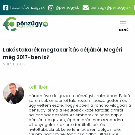
Ugrás
Social
fb.com/penzugysk
@penzugysk
penzugy@penzugy.sk
a
menu
tartalomra
MENÜ
Main
navigation
Lakástakarék megtakarítás céljából. Megéri
még 2017-ben is?
2017. 08. 06.
Keil Tibor
Három éve dolgozok a pénzügyi szakmában. Ez idő
során sok emberrel találkoztam, beszélgettem és
úgy vettem észre, hogy ebben a rohanó világban a
pénzügyi téma a legutolsók közé tartozik, amiről
hajlandóak beszélni. Az emberek minden nap a
pénzért dolgoznak, éppen ezért nem szabadna
elhanyagolniuk az erre fordított időt és
nyitottabbaknak kéne lenniük ezen dolgok felé.
Célom, hogy minél több családba juttassuk el