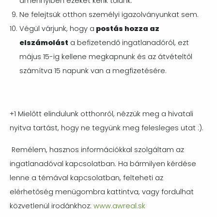
amennyiben ezeket kérik tőlünk.
Ne felejtsük otthon személyi igazolványunkat sem.
Végül várjunk, hogy a
postás hozza az
elszámolást
a befizetendő ingatlanadóról, ezt
május 15-ig kellene megkapnunk és az átvételtől
számítva 15 napunk van a megfizetésére.
+1 Mielőtt elindulunk otthonról, nézzük meg a hivatali
nyitva tartást, hogy ne tegyünk meg felesleges utat :).
Remélem, hasznos információkkal szolgáltam az
ingatlanadóval kapcsolatban. Ha bármilyen kérdése
lenne a témával kapcsolatban, felteheti az
elérhetőség menügombra kattintva, vagy fordulhat
közvetlenül irodánkhoz:
www.awreal.sk