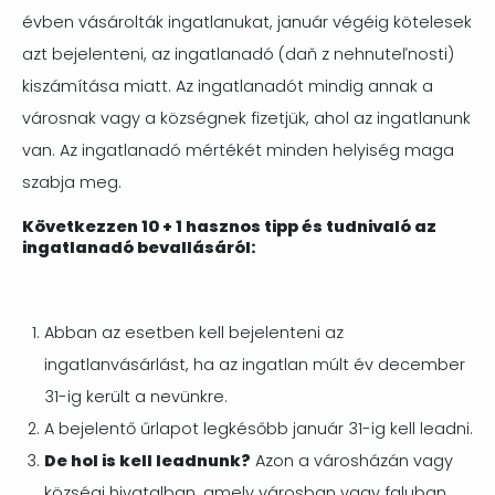
évben vásárolták ingatlanukat, január végéig kötelesek
azt bejelenteni, az ingatlanadó (daň z nehnuteľnosti)
kiszámítása miatt. Az ingatlanadót mindig annak a
városnak vagy a községnek fizetjük, ahol az ingatlanunk
van. Az ingatlanadó mértékét minden helyiség maga
szabja meg.
Következzen 10 + 1 hasznos tipp és tudnivaló az
ingatlanadó bevallásáról:
Abban az esetben kell bejelenteni az
ingatlanvásárlást, ha az ingatlan múlt év december
31-ig került a nevünkre.
A bejelentő űrlapot legkésőbb január 31-ig kell leadni.
De hol is kell leadnunk?
Azon a városházán vagy
községi hivatalban, amely városban vagy faluban