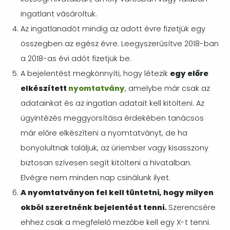
ingatlant vásároltuk.
Az ingatlanadót mindig az adott évre fizetjük egy
összegben az egész évre. Leegyszerűsítve 2018-ban
a 2018-as évi adót fizetjük be.
A bejelentést megkönnyíti, hogy létezik
egy előre
elkészített
nyomtatvány
, amelybe már csak az
adatainkat és az ingatlan adatait kell kitölteni. Az
ügyintézés meggyorsítása érdekében tanácsos
már előre elkészíteni a nyomtatványt, de ha
bonyolultnak találjuk, az úriember vagy kisasszony
biztosan szívesen segít kitölteni a hivatalban.
Elvégre nem minden nap csinálunk ilyet.
A nyomtatványon fel kell tüntetni, hogy milyen
okból szeretnénk bejelentést tenni.
Szerencsére
ehhez csak a megfelelő mezőbe kell egy X-t tenni.