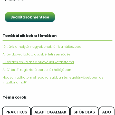
További cikkek a témában
10 trükk, amelytől nagyobbnak tűnik a hálószoba
A rövidtávra kötött lakásbérleti szerződés
10 kérdés és válasz a szlovákiai kataszterről
A „C“ és „E“ regiszterű parcellák hálójában
Hogyan adhatom el leggyorsabban és legelőnyösebben az
ingatlanomat?
Témakörök
PRAKTIKUS
ALAPFOGALMAK
SPÓROLÁS
ADÓ