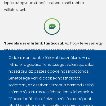
lépés az együttműködésünkben. Ennél többre
vállalkoztunk.
Továbbra is ellátunk tanáccsal
. Az, hogy felveszel egy
hitelt, vagy elkezded az adósságaid törleszteni, csak
kezdőlépés. Számos kérdésed lesz még, amit
Oldalainkon cookie fájlokat használunk. Ha a
megválaszolunk, haladásod pedig nyomon követjük.
"Mind elfogadása" lehetőséget választja, akkor
hozzájárul az összes cookie használatához.
Lehetősége van a cookiek használatát
korlátozni, ez esetben viszont a harmadik féltől
származó tartalmak elérhetetlenek lehetnek. A
Lábléc
Cookie beállítások
Cookie kezelési tájékoztató
"Cookie beállítások" hivatkozás és menüpont
alatt bármikor módosíthatja az egyes cookiek