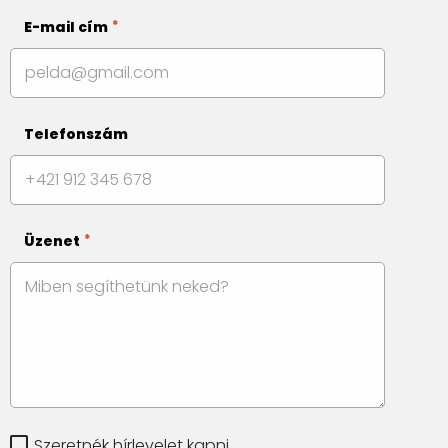
E-mail cím
Telefonszám
Üzenet
Szeretnék hírlevelet kapni