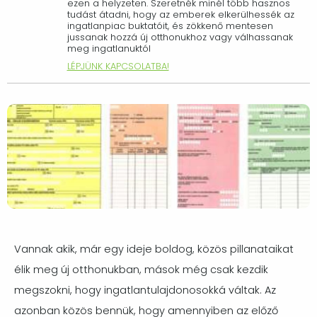
ezen a helyzeten. Szeretnék minél több hasznos
tudást átadni, hogy az emberek elkerülhessék az
ingatlanpiac buktatóit, és zökkenő mentesen
jussanak hozzá új otthonukhoz vagy válhassanak
meg ingatlanuktól
LÉPJÜNK KAPCSOLATBA!
Vannak akik, már egy ideje boldog, közös pillanataikat
élik meg új otthonukban, mások még csak kezdik
megszokni, hogy ingatlantulajdonosokká váltak. Az
azonban közös bennük, hogy amennyiben az előző