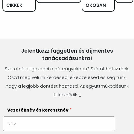
CIKKEK
OKOSAN
Jelentkezz független és díjmentes
tanácsadásunkra!
Szeretnél eligazodni a pénzügyekben? Számíthatsz ránk.
Oszd meg velünk kérdésed, elképzelésed és segítünk,
hogy a legjobb döntést hozhasd. Az együttműködésünk
itt kezdődik ↓
Vezetéknév és keresztnév