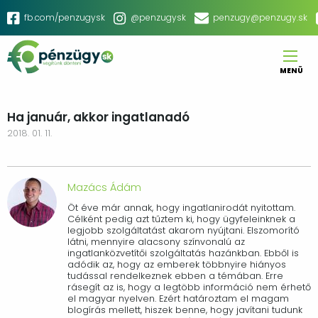
Ugrás
Social
fb.com/penzugysk
@penzugysk
penzugy@penzugy.sk
a
menu
tartalomra
MENÜ
Main
navigation
Ha január, akkor ingatlanadó
2018. 01. 11.
Mazács Ádám
Öt éve már annak, hogy ingatlanirodát nyitottam.
Célként pedig azt tűztem ki, hogy ügyfeleinknek a
legjobb szolgáltatást akarom nyújtani. Elszomorító
látni, mennyire alacsony színvonalú az
ingatlanközvetítői szolgáltatás hazánkban. Ebből is
adódik az, hogy az emberek többnyire hiányos
tudással rendelkeznek ebben a témában. Erre
rásegít az is, hogy a legtöbb információ nem érhető
el magyar nyelven. Ezért határoztam el magam
blogírás mellett, hiszek benne, hogy javítani tudunk