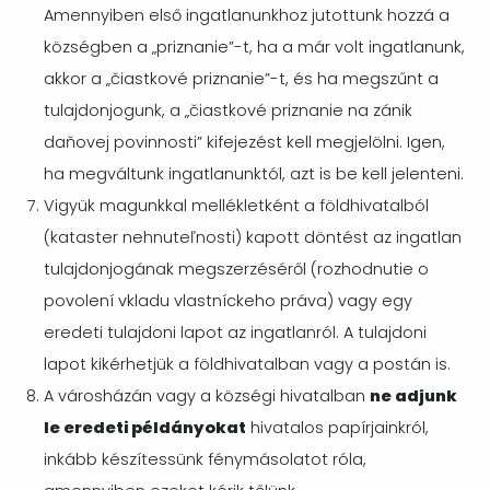
Amennyiben első ingatlanunkhoz jutottunk hozzá a
községben a „priznanie”-t, ha a már volt ingatlanunk,
akkor a „čiastkové priznanie”-t, és ha megszűnt a
tulajdonjogunk, a „čiastkové priznanie na zánik
daňovej povinnosti” kifejezést kell megjelölni. Igen,
ha megváltunk ingatlanunktól, azt is be kell jelenteni.
Vigyük magunkkal mellékletként a földhivatalból
(kataster nehnuteľnosti) kapott döntést az ingatlan
tulajdonjogának megszerzéséről (rozhodnutie o
povolení vkladu vlastníckeho práva) vagy egy
eredeti tulajdoni lapot az ingatlanról. A tulajdoni
lapot kikérhetjük a földhivatalban vagy a postán is.
A városházán vagy a községi hivatalban
ne adjunk
le eredeti példányokat
hivatalos papírjainkról,
inkább készítessünk fénymásolatot róla,