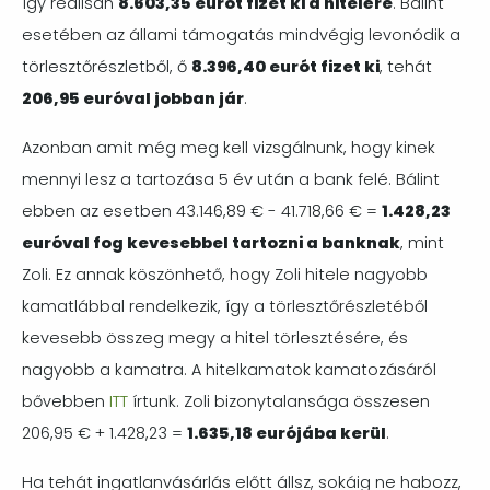
így reálisan
8.603,35 eurót fizet ki a hitelére
. Bálint
esetében az állami támogatás mindvégig levonódik a
törlesztőrészletből, ő
8.396,40 eurót fizet ki
, tehát
206,95 euróval jobban jár
.
Azonban amit még meg kell vizsgálnunk, hogy kinek
mennyi lesz a tartozása 5 év után a bank felé. Bálint
ebben az esetben 43.146,89 € - 41.718,66 € =
1.428,23
euróval fog kevesebbel tartozni a banknak
, mint
Zoli. Ez annak köszönhető, hogy Zoli hitele nagyobb
kamatlábbal rendelkezik, így a törlesztőrészletéből
kevesebb összeg megy a hitel törlesztésére, és
nagyobb a kamatra. A hitelkamatok kamatozásáról
bővebben
ITT
írtunk. Zoli bizonytalansága összesen
206,95 € + 1.428,23 =
1.635,18 eurój
ába kerül
.
Ha tehát ingatlanvásárlás előtt állsz, sokáig ne habozz,