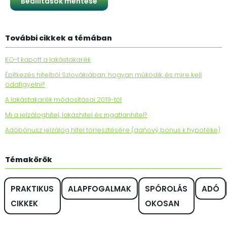
További cikkek a témában
KO-t kapott a lakástakarék
Építkezés hitelből Szlovákiában: hogyan működik, és mire kell
odafigyelni?
A lakástakarék módosításai 2019-től
Mi a jelzáloghitel, lakáshitel és ingatlanhitel?
Adóbónusz jelzálog hitel törlesztésére (daňový bonus k hypotéke)
Témakörök
PRAKTIKUS
ALAPFOGALMAK
SPÓROLÁS
ADÓ
CIKKEK
OKOSAN