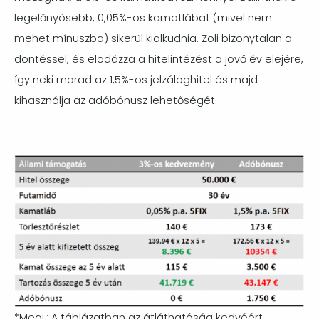
legelőnyösebb, 0,05%-os kamatlábat (mivel nem
mehet mínuszba) sikerül kialkudnia. Zoli bizonytalan a
döntéssel, és elodázza a hitelintézést a jövő év elejére,
így neki marad az 1,5%-os jelzáloghitel és majd
kihasználja az adóbónusz lehetőségét.
Image
*Megj.: A táblázatban az átláthatóság kedvéért