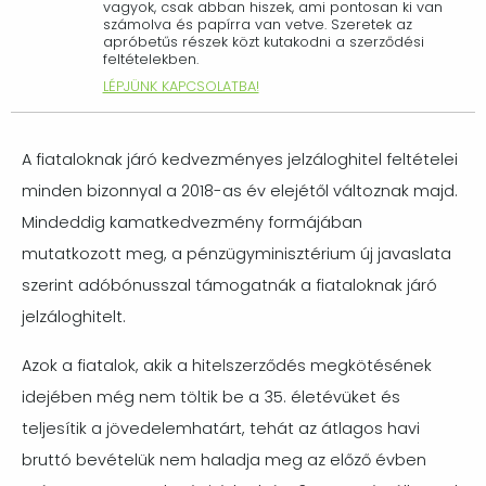
vagyok, csak abban hiszek, ami pontosan ki van
számolva és papírra van vetve. Szeretek az
apróbetűs részek közt kutakodni a szerződési
feltételekben.
LÉPJÜNK KAPCSOLATBA!
A fiataloknak járó kedvezményes jelzáloghitel feltételei
minden bizonnyal a 2018-as év elejétől változnak majd.
Mindeddig kamatkedvezmény formájában
mutatkozott meg, a pénzügyminisztérium új javaslata
szerint adóbónusszal támogatnák a fiataloknak járó
jelzáloghitelt.
Azok a fiatalok, akik a hitelszerződés megkötésének
idejében még nem töltik be a 35. életévüket és
teljesítik a jövedelemhatárt, tehát az átlagos havi
bruttó bevételük nem haladja meg az előző évben