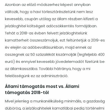
Azonban az előző módszerhez képest annyiban
változik, hogy a havi törlesztőrészletünk nem lesz
kevesebb, csupán utólag az állam részben kifizeti a
jelzáloghitel költségeit adócsökkentés formájában.
Tehát a 2018-as évben felvett jelzáloghitelünk
kamatterheit összeszámoljuk, ezt feltüntetjük a 2019-es
év elején az adóbevallásunkban, majd ennek az
összegnek az 50 százalékát kiszámolják (legfeljebb 400
euró) és ennyivel kevesebb jövedelemadót fizetünk be
az államkasszába. További hátránya, hogy a mi
felelősségünk ez az adminisztráció.
Állami támogatás most vs. Állami
támogatás 2018-tól
Mivel jelenleg a munkanélküliség minimális, a gazdaság
dübörög, a jelzáloghitelek kamatlábai pedig történelmi