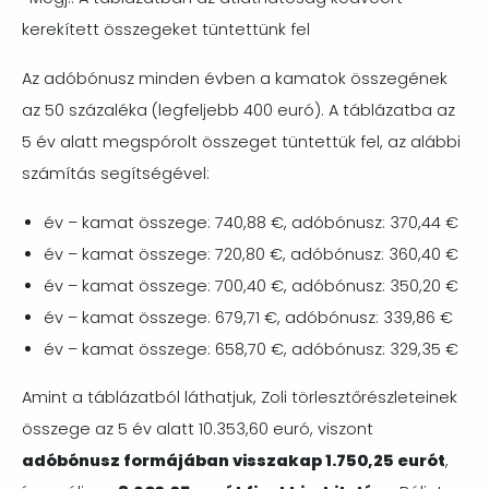
kerekített összegeket tüntettünk fel
Az adóbónusz minden évben a kamatok összegének
az 50 százaléka (legfeljebb 400 euró). A táblázatba az
5 év alatt megspórolt összeget tüntettük fel, az alábbi
számítás segítségével:
év – kamat összege: 740,88 €, adóbónusz: 370,44 €
év – kamat összege: 720,80 €, adóbónusz: 360,40 €
év – kamat összege: 700,40 €, adóbónusz: 350,20 €
év – kamat összege: 679,71 €, adóbónusz: 339,86 €
év – kamat összege: 658,70 €, adóbónusz: 329,35 €
Amint a táblázatból láthatjuk, Zoli törlesztőrészleteinek
összege az 5 év alatt 10.353,60 euró, viszont
adóbónusz formájában visszakap 1.750,25 eurót
,