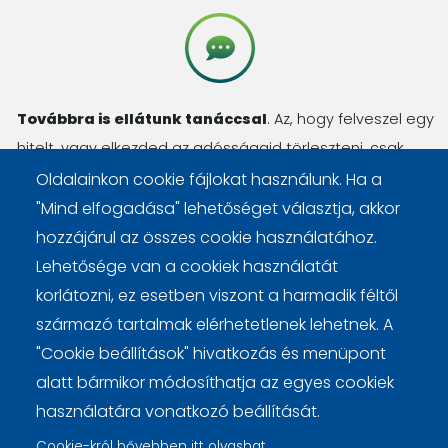
Továbbra is ellátunk tanáccsal
. Az, hogy felveszel egy
hitelt, vagy elkezded az adósságaid törleszteni, csak
kezdőlépés. Számos kérdésed lesz még, amit
Oldalainkon cookie fájlokat használunk. Ha a
megválaszolunk, haladásod pedig nyomon követjük.
"Mind elfogadása" lehetőséget választja, akkor
hozzájárul az összes cookie használatához.
Lehetősége van a cookiek használatát
korlátozni, ez esetben viszont a harmadik féltől
származó tartalmak elérhetetlenek lehetnek. A
Lábléc
Cookie beállítások
Cookie kezelési tájékoztató
"Cookie beállítások" hivatkozás és menüpont
alatt bármikor módosíthatja az egyes cookiek
használatára vonatkozó beállítását.
Cookie-król bővebben itt olvashat