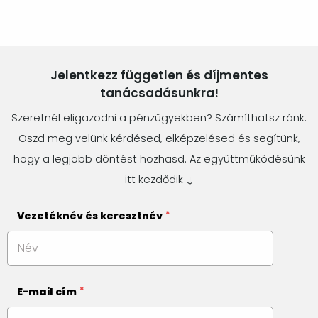
Jelentkezz független és díjmentes
tanácsadásunkra!
Szeretnél eligazodni a pénzügyekben? Számíthatsz ránk.
Oszd meg velünk kérdésed, elképzelésed és segítünk,
hogy a legjobb döntést hozhasd. Az együttműködésünk
itt kezdődik ↓
Vezetéknév és keresztnév
E-mail cím