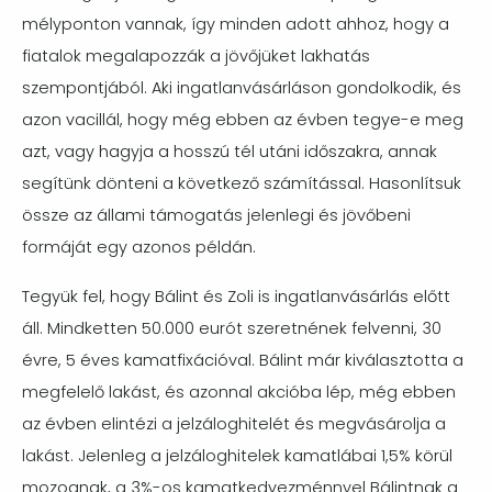
mélyponton vannak, így minden adott ahhoz, hogy a
fiatalok megalapozzák a jövőjüket lakhatás
szempontjából. Aki ingatlanvásárláson gondolkodik, és
azon vacillál, hogy még ebben az évben tegye-e meg
azt, vagy hagyja a hosszú tél utáni időszakra, annak
segítünk dönteni a következő számítással. Hasonlítsuk
össze az állami támogatás jelenlegi és jövőbeni
formáját egy azonos példán.
Tegyük fel, hogy Bálint és Zoli is ingatlanvásárlás előtt
áll. Mindketten 50.000 eurót szeretnének felvenni, 30
évre, 5 éves kamatfixációval. Bálint már kiválasztotta a
megfelelő lakást, és azonnal akcióba lép, még ebben
az évben elintézi a jelzáloghitelét és megvásárolja a
lakást. Jelenleg a jelzáloghitelek kamatlábai 1,5% körül
mozognak, a 3%-os kamatkedvezménnyel Bálintnak a