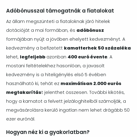
Adóbónusszal támogatnák a fiatalokat
Az állam megszünteti a fiataloknak járó hitelek
dotációját a mai formában, és
adóbónusz
formájában nyújt a jövőben ehelyett kedvezményt. A
kedvezmény a befizetett
kamatterhek 50 százaléka
lehet,
legfeljebb
azonban
400 euró évente
. A
mostani feltételekhez hasonlóan, a javasolt
kedvezmény is a hiteligénylés első 5 évében
használható ki, tehát ez
maximálisan 2.000 eurós
megtakarítás
t jelenthet összesen. További kikötés,
hogy a kamatot a felvett jelzáloghitelből számolják, a
megvásárolásra kerülő ingatlan nem lehet drágább 50
ezer eurónál.
Hogyan néz ki a gyakorlatban?