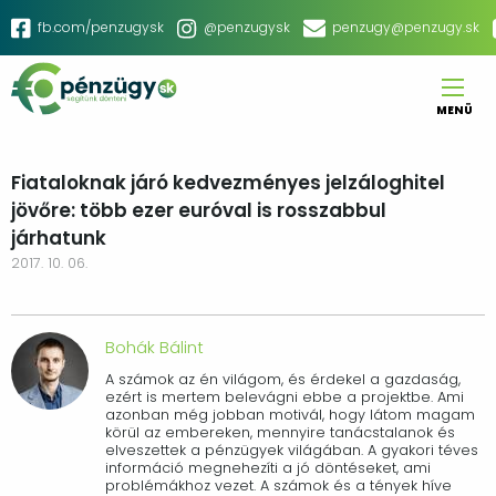
Ugrás
Social
fb.com/penzugysk
@penzugysk
penzugy@penzugy.sk
a
menu
tartalomra
MENÜ
Main
navigation
Fiataloknak járó kedvezményes jelzáloghitel
jövőre: több ezer euróval is rosszabbul
járhatunk
2017. 10. 06.
Bohák Bálint
A számok az én világom, és érdekel a gazdaság,
ezért is mertem belevágni ebbe a projektbe. Ami
azonban még jobban motivál, hogy látom magam
körül az embereken, mennyire tanácstalanok és
elveszettek a pénzügyek világában. A gyakori téves
információ megnehezíti a jó döntéseket, ami
problémákhoz vezet. A számok és a tények híve