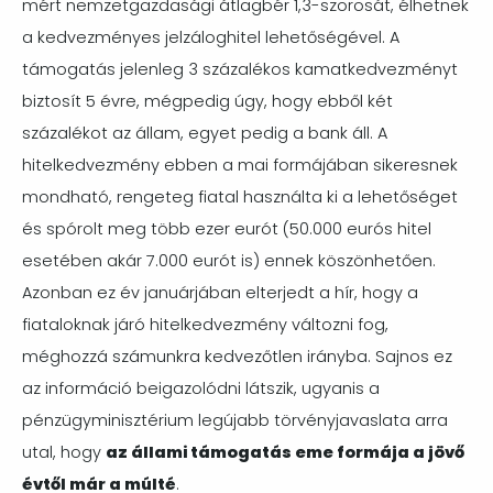
mért nemzetgazdasági átlagbér 1,3-szorosát, élhetnek
a kedvezményes jelzáloghitel lehetőségével. A
támogatás jelenleg 3 százalékos kamatkedvezményt
biztosít 5 évre, mégpedig úgy, hogy ebből két
százalékot az állam, egyet pedig a bank áll. A
hitelkedvezmény ebben a mai formájában sikeresnek
mondható, rengeteg fiatal használta ki a lehetőséget
és spórolt meg több ezer eurót (50.000 eurós hitel
esetében akár 7.000 eurót is) ennek köszönhetően.
Azonban ez év januárjában elterjedt a hír, hogy a
fiataloknak járó hitelkedvezmény változni fog,
méghozzá számunkra kedvezőtlen irányba. Sajnos ez
az információ beigazolódni látszik, ugyanis a
pénzügyminisztérium legújabb törvényjavaslata arra
utal, hogy
az állami támogatás eme formája a jövő
évtől már a múlté
.