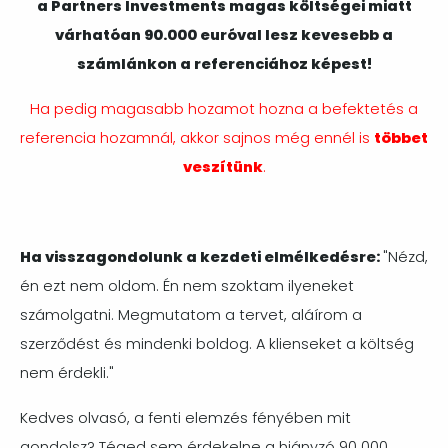
a Partners Investments
magas költségei miatt
várhatóan 90.000 euróval lesz kevesebb a
számlánkon a referenciához képest!
Ha pedig magasabb hozamot hozna a befektetés a
referencia hozamnál, akkor sajnos még ennél is
többet
veszítünk
.
Ha visszagondolunk a kezdeti elmélkedésre
:
"Nézd,
én ezt nem oldom. Én nem szoktam ilyeneket
számolgatni. Megmutatom a tervet, aláírom a
szerződést és mindenki boldog. A klienseket a költség
nem érdekli."
Kedves olvasó, a fenti elemzés fényében mit
gondolsz? Téged sem érdekelne a hiányzó 90 000