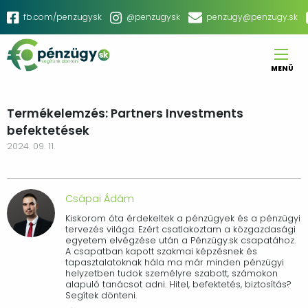
Ugrás
Social
fb.com/penzugysk
@penzugysk
penzugy@penzugy.sk
a
menu
tartalomra
MENÜ
Main
navigation
Termékelemzés: Partners Investments
befektetések
2024. 09. 11.
Csápai Ádám
Kiskorom óta érdekeltek a pénzügyek és a pénzügyi
tervezés világa. Ezért csatlakoztam a közgazdasági
egyetem elvégzése után a Pénzügy.sk csapatához.
A csapatban kapott szakmai képzésnek és
tapasztalatoknak hála ma már minden pénzügyi
helyzetben tudok személyre szabott, számokon
alapuló tanácsot adni. Hitel, befektetés, biztosítás?
Segítek dönteni.