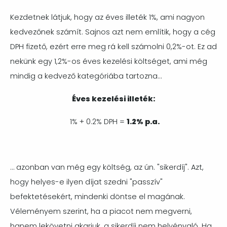
Kezdetnek látjuk, hogy az éves illeték 1%, ami nagyon
kedvezőnek számít. Sajnos azt nem említik, hogy a cég
DPH fizető, ezért erre meg rá kell számolni 0,2%-ot. Ez ad
nekünk egy 1,2%-os éves kezelési költséget, ami még
mindig a kedvező kategóriába tartozna…
Éves kezelési illeték:
1% + 0.2% DPH =
1.2% p.a.
… azonban van még egy költség, az ún. "sikerdíj". Azt,
hogy helyes-e ilyen díjat szedni "passzív"
befektetésekért, mindenki döntse el magának.
Véleményem szerint, ha a piacot nem megverni,
hanem lekövetni akarjuk, a sikerdíj nem helyénvaló. Ha