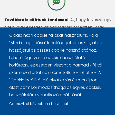
Továbbra is ellátunk tanáccsal
. Az, hogy felveszel egy
hitelt, vagy elkezded az adósságaid törleszteni, csak
kezdőlépés. Számos kérdésed lesz még, amit
Oldalainkon cookie fájlokat használunk. Ha a
megválaszolunk, haladásod pedig nyomon követjük.
"Mind elfogadása" lehetőséget választja, akkor
hozzájárul az összes cookie használatához.
Lehetősége van a cookiek használatát
korlátozni, ez esetben viszont a harmadik féltől
származó tartalmak elérhetetlenek lehetnek. A
Lábléc
Cookie beállítások
Cookie kezelési tájékoztató
"Cookie beállítások" hivatkozás és menüpont
alatt bármikor módosíthatja az egyes cookiek
használatára vonatkozó beállítását.
Cookie-król bővebben itt olvashat