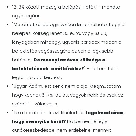
"2-3% között mozog a belépési illeték" - mondta
egyhangúan.
"Matematikailag egyszerűen kiszámolható, hogy a
belépési költség lehet 30 euró, vagy 3.000,
lényegében mindegy, ugyanis paradox módon a
befektetés végösszegére ez van a legkisebb
hatással.
De mennyi az éves költsége a
befektetésnek, amit kínálsz?
" - tettem fel a
legfontosabb kérdést.
"Ugyan Ádám, ezt senki nem oldja. Megmutatom,
hogy kapnak 6-7%-ot, ott vagyok nekik és csak ez
számít." - válaszolta.
"Te a barátaidnak ezt kínálod, és
fogalmad sincs,
hogy mennyibe kerül?
Ha bemennél egy
autókereskedésbe, nem érdekelne, mennyit