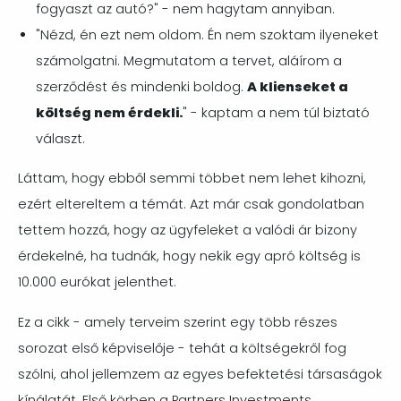
fogyaszt az autó?" - nem hagytam annyiban.
"Nézd, én ezt nem oldom. Én nem szoktam ilyeneket
számolgatni. Megmutatom a tervet, aláírom a
szerződést és mindenki boldog.
A klienseket a
költség nem érdekli.
" - kaptam a nem túl biztató
választ.
Láttam, hogy ebből semmi többet nem lehet kihozni,
ezért eltereltem a témát. Azt már csak gondolatban
tettem hozzá, hogy az ügyfeleket a valódi ár bizony
érdekelné, ha tudnák, hogy nekik egy apró költség is
10.000 eurókat jelenthet.
Ez a cikk - amely terveim szerint egy több részes
sorozat első képviselője - tehát a költségekről fog
szólni, ahol jellemzem az egyes befektetési társaságok
kínálatát. Első körben a Partners Investments