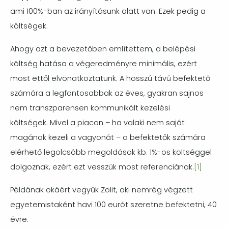
ami 100%-ban az irányításunk alatt van. Ezek pedig a
költségek.
Ahogy azt a bevezetőben említettem, a belépési
költség hatása a végeredményre minimális, ezért
most ettől elvonatkoztatunk. A hosszú távú befektető
számára a legfontosabbak az éves, gyakran sajnos
nem transzparensen kommunikált kezelési
költségek. Mivel a piacon – ha valaki nem saját
magának kezeli a vagyonát – a befektetők számára
elérhető legolcsóbb megoldások kb. 1%-os költséggel
dolgoznak, ezért ezt vesszük most referenciának.
[1]
Példának okáért vegyük Zolit, aki nemrég végzett
egyetemistaként havi 100 eurót szeretne befektetni, 40
évre.