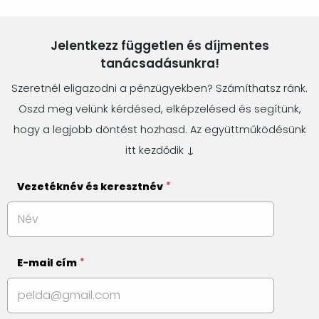
Jelentkezz független és díjmentes
tanácsadásunkra!
Szeretnél eligazodni a pénzügyekben? Számíthatsz ránk.
Oszd meg velünk kérdésed, elképzelésed és segítünk,
hogy a legjobb döntést hozhasd. Az együttműködésünk
itt kezdődik ↓
Vezetéknév és keresztnév
E-mail cím