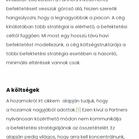
befektetéseit vesszük górcső alá, hiszen szeretik
hangsúlyozni, hogy a legnagyobbak a piacon. A cég
kínálatában több stratégiai is elérhető, a befektetési
céltól függően. Mi most egy hosszú távú havi
befektetést modellezünk, a cég költségstruktúrája a
többi befektetési stratégia esetében is hasonló,
minimális eltérések vannak csak.
A költségek
A hozamokról írt cikkem alapján tudjuk, hogy
a hozamok nagyjából adottak.
[1]
Ezen kívül a Partners
nyilvánosan közérthető módon nem kommunikálja
a befektetési stratégiájának az összetételét. Ez
alapján pedig világos, hogy arra kell koncentrálnunk,