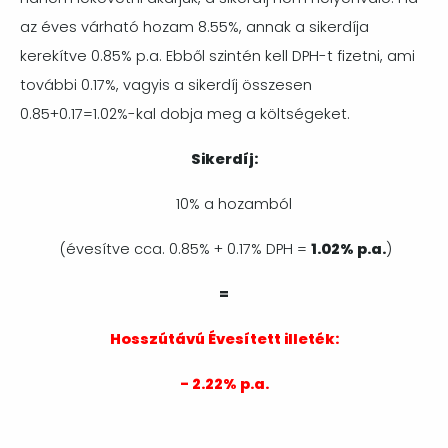
az éves várható hozam 8.55%, annak a sikerdíja
kerekítve 0.85% p.a. Ebből szintén kell DPH-t fizetni, ami
további 0.17%, vagyis a sikerdíj összesen
0.85+0.17=1.02%-kal dobja meg a költségeket.
Sikerdíj:
10% a hozamból
(évesítve cca. 0.85% + 0.17% DPH =
1.02% p.a.
)
=
Hosszútávú Évesített illeték:
- 2.22% p.a.