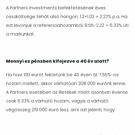
A Partners Investments befektetésének éves
összköltsége tehát alsó hangon: 1.2+1.02 = 2.22% p.a. Ha
ezt levonjuk a referenciahozamból, 8.55-2.22 = 6.33% üti
a markunkat.
Mennyi ez pénzben kifejezve a 40 év alatt?
Ha havi 100 eurót fektetünk be 40 éven át 7.55%-os
hozam mellett, akkor várhatóan 308 000 eurónk lenne.
A Partners esetében az illetékek miatt azonban évente
csak 6.33% a várható hozam, vagyis a várható
végösszeg 219 000 euró lesz, ami azt jelenti, hogy