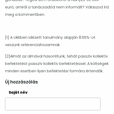
euró, amiről a tanácsadód nem informált? Válaszod írd
meg a kommentben.
[1]
A cikkben idézett tanulmány alapján 8.55%-ot
veszünk referenciahozamnak.
[2]
Almát az almával hasonl
ítunk, tehát passzív kollektív
befektetést passzív kollektív befektetéssel. A
költségek
minden esetben ilyen befektetési formára értendők.
Új hozzászólás
Saját név