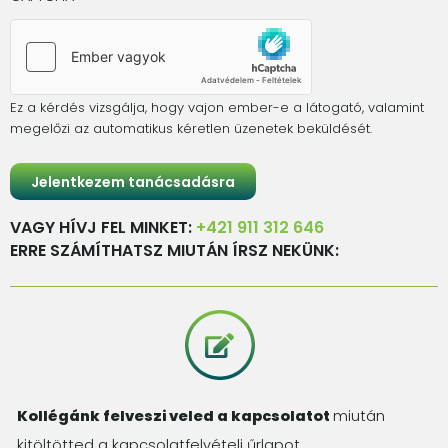
Ez a kérdés vizsgálja, hogy vajon ember-e a látogató, valamint
megelőzi az automatikus kéretlen üzenetek beküldését.
VAGY HÍVJ FEL MINKET:
+421 911 312 646
ERRE SZÁMÍTHATSZ MIUTÁN ÍRSZ NEKÜNK:
Kollégánk felveszi veled a kapcsolatot
miután
kitöltötted a kapcsolatfelvételi űrlapot