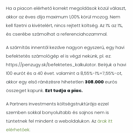
Ha a piacon elérhető korrekt megoldások közül választ,
akkor az éves díja maximum 1,00% körül mozog. Nem
kell fizetni a kivételért, nincs rejtett költség. Az 1% az 1%,
és cserébe számolhat a referenciahozammal.
A számítás innentől kezdve nagyon egyszerű, egy havi
befektetés számológép el is végzi nekünk, pl. ez:
https://penzugy.sk/befektetes_kalkulator. Beírjuk a havi
100 eurót és a 40 évet. valamint a 8,55%-1%=7,55%-ot,
akkor egy első ránézésre hihetetlen
308.000
eurós
összeget kapunk.
Ezt tudja a piac.
A Partners Investments költségstruktúrája ezzel
szemben sokkal bonyolultabb és sajnos nem is
tüntetnek fel mindent a weboldalukon. Az
árak itt
elérhetőek
: