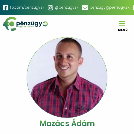
Ugrás
fb.com/penzugysk
@penzugysk
penzugy@penzugy.sk
a
Social
tartalomra
menu
MENÜ
Main
navigation
Mazács Ádám