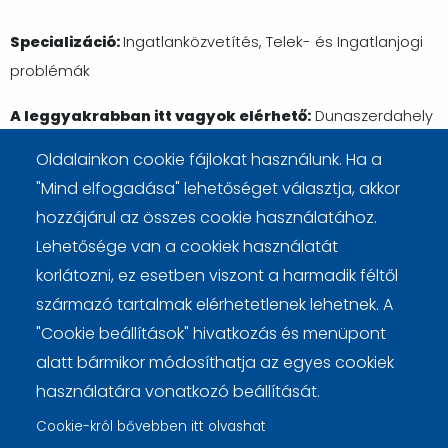
Specializáció:
Ingatlanközvetítés, Telek- és Ingatlanjogi
problémák
A leggyakrabban itt vagyok elérhető:
Dunaszerdahely
Oldalainkon cookie fájlokat használunk. Ha a
Telefonszám:
0905 409 669
"Mind elfogadása" lehetőséget választja, akkor
Weboldal:
www.awreal.sk
hozzájárul az összes cookie használatához.
Lehetősége van a cookiek használatát
korlátozni, ez esetben viszont a harmadik féltől
származó tartalmak elérhetetlenek lehetnek. A
Cookie beállítások
Cookie kezelési tájékoztató
"Cookie beállítások" hivatkozás és menüpont
Lábléc
alatt bármikor módosíthatja az egyes cookiek
használatára vonatkozó beállítását.
Cookie-król bővebben itt olvashat