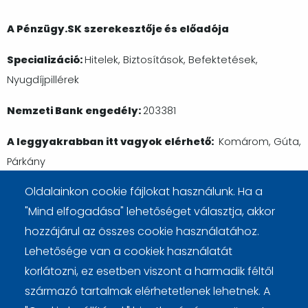
A Pénzügy.SK szerekesztője és előadója
Specializáció:
Hitelek, Biztosítások, Befektetések,
Nyugdíjpillérek
Nemzeti Bank engedély:
203381
A leggyakrabban itt vagyok elérhető:
Komárom, Gúta,
Párkány
Oldalainkon cookie fájlokat használunk. Ha a
Telefonszám:
0908 682 870
"Mind elfogadása" lehetőséget választja, akkor
hozzájárul az összes cookie használatához.
Lehetősége van a cookiek használatát
korlátozni, ez esetben viszont a harmadik féltől
származó tartalmak elérhetetlenek lehetnek. A
Cookie beállítások
Cookie kezelési tájékoztató