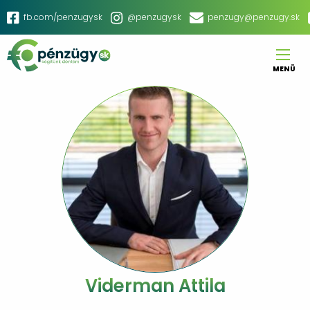
Ugrás
fb.com/penzugysk
@penzugysk
penzugy@penzugy.sk
a
Social
tartalomra
menu
MENÜ
Main
navigation
Viderman Attila